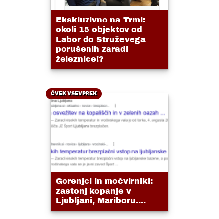
Ekskluzivno na Trmi:
okoli 15 objektov od
Labor do Struževega
porušenih zaradi
železnice!?
ČVEK VSEVPREK
Gorenjci in močvirniki:
zastonj kopanje v
Ljubljani, Mariboru....