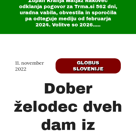
Župan Kranja Matjaž Rakovec
odklanja pogovor za Trma.si
562 dni
,
uradna vabila, obvestila in sporočila
pa odteguje mediju od februarja
2024. Volitve so 2026.....
11. november
GLOBUS
2022
SLOVENIJE
Dober
želodec dveh
dam iz