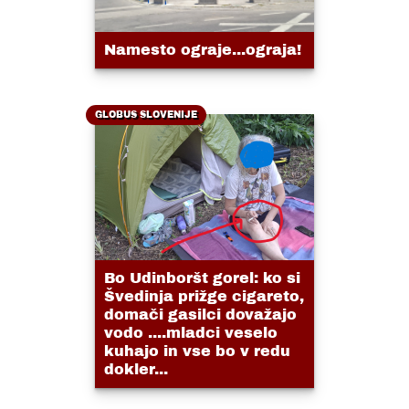
Namesto ograje...ograja!
GLOBUS SLOVENIJE
Bo Udinboršt gorel: ko si
Švedinja prižge cigareto,
domači gasilci dovažajo
vodo ....mladci veselo
kuhajo in vse bo v redu
dokler...