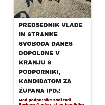
PREDSEDNIK VLADE
IN STRANKE
SVOBODA DANES
DOPOLDNE V
KRANJU S
PODPORNIKI,
KANDIDATOM ZA
ŽUPANA IPD.!
Med podpornike sodi tudi
Barbara Gunčar, ki ne kandidira