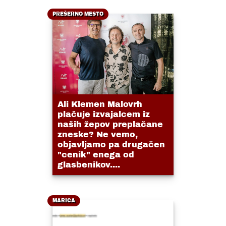
PREŠERNO MESTO
Ali Klemen Malovrh
plačuje izvajalcem iz
naših žepov preplačane
zneske? Ne vemo,
objavljamo pa drugačen
"cenik" enega od
glasbenikov....
MARICA