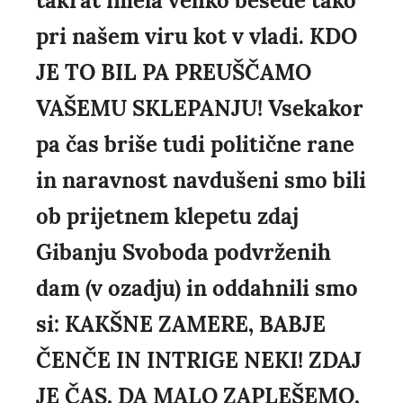
takrat imela veliko besede tako
pri našem viru kot v vladi. KDO
JE TO BIL PA PREUŠČAMO
VAŠEMU SKLEPANJU! Vsekakor
pa čas briše tudi politične rane
in naravnost navdušeni smo bili
ob prijetnem klepetu zdaj
Gibanju Svoboda podvrženih
dam (v ozadju) in oddahnili smo
si: KAKŠNE ZAMERE, BABJE
ČENČE IN INTRIGE NEKI! ZDAJ
JE ČAS, DA MALO ZAPLEŠEMO,