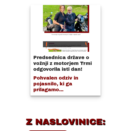
Predsednica države o
vožnji z motorjem Trmi
odgovorila isti dan!
Pohvalen odziv in
pojasnilo, ki ga
prilagamo...
Z NASLOVINICE: