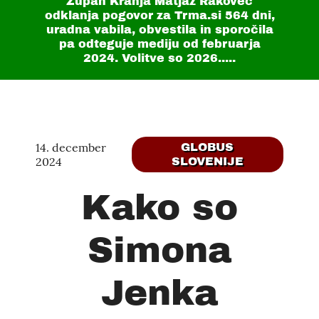
Župan Kranja Matjaž Rakovec
odklanja pogovor za Trma.si
564 dni
,
uradna vabila, obvestila in sporočila
pa odteguje mediju od februarja
2024. Volitve so 2026.....
14. december
GLOBUS
2024
SLOVENIJE
Kako so
Simona
Jenka