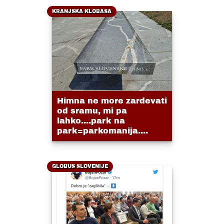
KRANJSKA KLOBASA
Himna ne more zardevati
od sramu, mi pa
lahko....park na
park=parkomanija....
GLOBUS SLOVENIJE