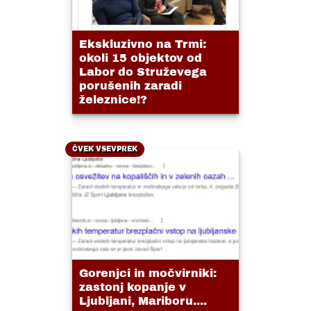
Ekskluzivno na Trmi:
okoli 15 objektov od
Labor do Struževega
porušenih zaradi
železnice!?
ČVEK VSEVPREK
Gorenjci in močvirniki:
zastonj kopanje v
Ljubljani, Mariboru....