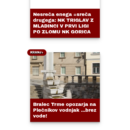
Nesreča enega =sreča
drugega: NK TRIGLAV Z
MLADINCI V PRVI LIGI
PO ZLOMU NK GORICA
KRANJ+
Bralec Trme opozarja na
Plečnikov vodnjak ...brez
vode!