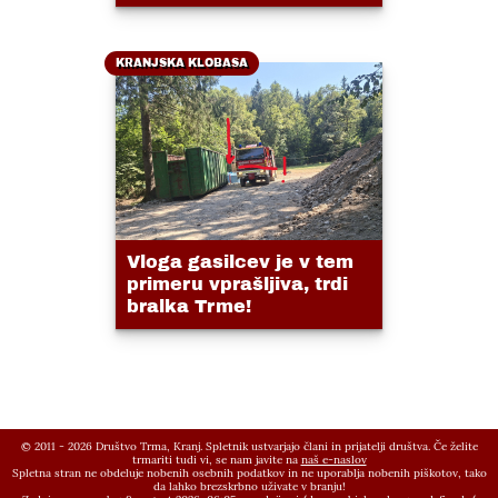
KRANJSKA KLOBASA
Vloga gasilcev je v tem
primeru vprašljiva, trdi
bralka Trme!
© 2011 - 2026 Društvo Trma, Kranj. Spletnik ustvarjajo člani in prijatelji društva. Če želite
trmariti tudi vi, se nam javite na
naš e-naslov
Spletna stran ne obdeluje nobenih osebnih podatkov in ne uporablja nobenih piškotov, tako
da lahko brezskrbno uživate v branju!