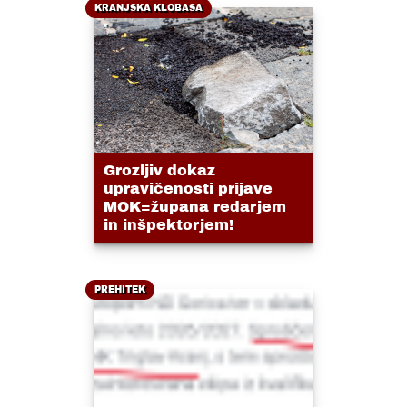
KRANJSKA KLOBASA
Grozljiv dokaz
upravičenosti prijave
MOK=župana redarjem
in inšpektorjem!
PREHITEK