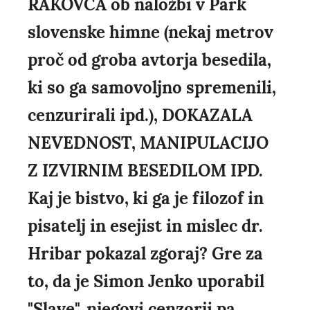
RAKOVCA ob naložbi v Park
slovenske himne (nekaj metrov
proč od groba avtorja besedila,
ki so ga samovoljno spremenili,
cenzurirali ipd.), DOKAZALA
NEVEDNOST, MANIPULACIJO
Z IZVIRNIM BESEDILOM IPD.
Kaj je bistvo, ki ga je filozof in
pisatelj in esejist in mislec dr.
Hribar pokazal zgoraj? Gre za
to, da je Simon Jenko uporabil
"Slave", njegovi cenzorji pa