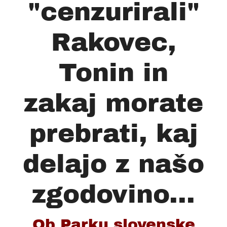
"cenzurirali"
Rakovec,
Tonin in
zakaj morate
prebrati, kaj
delajo z našo
zgodovino...
Ob Parku slovenske