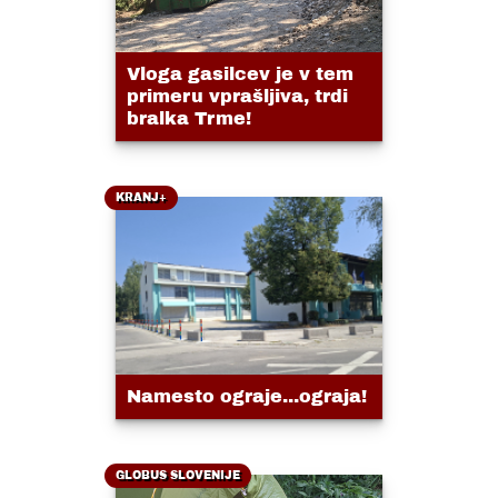
Vloga gasilcev je v tem
primeru vprašljiva, trdi
bralka Trme!
KRANJ+
Namesto ograje...ograja!
GLOBUS SLOVENIJE