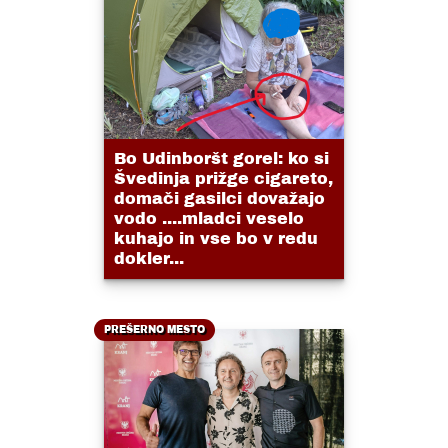
Bo Udinboršt gorel: ko si
Švedinja prižge cigareto,
domači gasilci dovažajo
vodo ....mladci veselo
kuhajo in vse bo v redu
dokler...
PREŠERNO MESTO