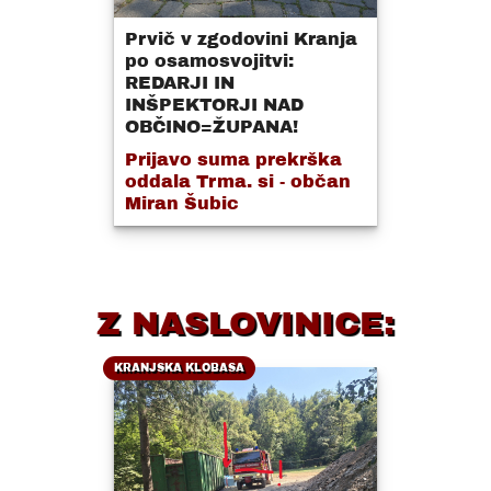
Prvič v zgodovini Kranja
po osamosvojitvi:
REDARJI IN
INŠPEKTORJI NAD
OBČINO=ŽUPANA!
Prijavo suma prekrška
oddala Trma. si - občan
Miran Šubic
Z NASLOVINICE:
KRANJSKA KLOBASA