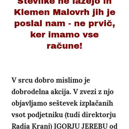
Številke ne lažejo in
Klemen Malovrh jih je
poslal nam - ne prvič,
ker imamo vse
račune!
V srcu dobro mislimo je
dobrodelna akcija. V zvezi z njo
objavljamo seštevek izplačanih
vsot podjetniku (tudi direktorju
Radia Kranj) IGORJU JEREBU od