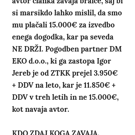
avtor članka zavaja bralce, saj bi
si marsikdo lahko mislil, da smo
mu plačali 15.000€ za izvedbo
enega dogodka, kar pa seveda
NE DRŽI. Pogodben partner DM
EKO d.o.o., ki ga zastopa Igor
Jereb je od ZTKK prejel 3.950€
+ DDV na leto, kar je 11.850€ +
DDV v treh letih in ne 15.000€,
kot navaja avtor.
KDO ZDAJ KOGA ZAVAJA,