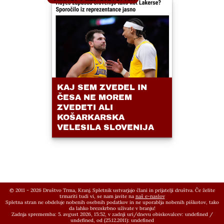
KAJ SEM ZVEDEL IN
ČESA NE MOREM
ZVEDETI ALI
KOŠARKARSKA
VELESILA SLOVENIJA
© 2011 - 2026 Društvo Trma, Kranj. Spletnik ustvarjajo člani in prijatelji društva. Če želite
trmariti tudi vi, se nam javite na
naš e-naslov
Spletna stran ne obdeluje nobenih osebnih podatkov in ne uporablja nobenih piškotov, tako
da lahko brezskrbno uživate v branju!
Zadnja sprememba: 5. avgust 2026, 15:52,
v zadnji uri/dnevu obiskovalcev:
undefined
/
undefined
, od (25.12.2011):
undefined