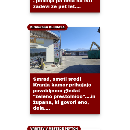
, policija pa dela na isti
zadevi že pet let....
KRANJSKA KLOBASA
Smrad, smeti sredi
Kranja kamor prihajajo
povabljenci gledat
"zeleno prestolnico"....in
župana, ki govori eno,
dela....
VRNITEV V MESTECE PEYTON