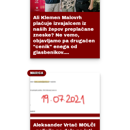
Ali Klemen Malovrh
plačuje izvajalcem iz
naših žepov preplačane
zneske? Ne vemo,
objavljamo pa drugačen
"cenik" enega od
glasbenikov....
MARICA
Aleksander Vrtač MOLČI