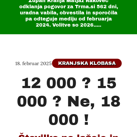
Župan Kranja Matjaž Rakovec
odklanja pogovor za Trma.si
562 dni
,
uradna vabila, obvestila in sporočila
pa odteguje mediju od februarja
2024. Volitve so 2026.....
18. februar 2025
KRANJSKA KLOBASA
12 000 ? 15
000 ? Ne, 18
000 !