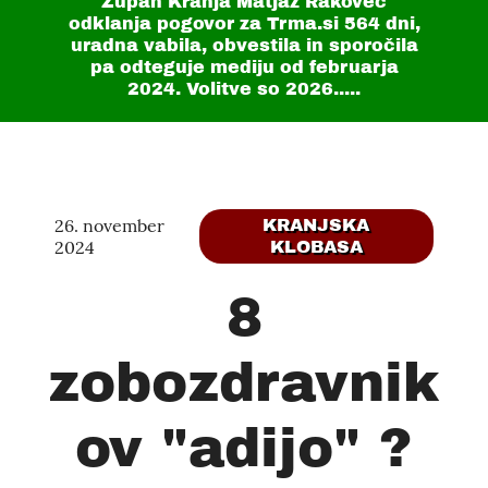
Župan Kranja Matjaž Rakovec
odklanja pogovor za Trma.si
564 dni
,
uradna vabila, obvestila in sporočila
pa odteguje mediju od februarja
2024. Volitve so 2026.....
26. november
KRANJSKA
2024
KLOBASA
8
zobozdravnik
ov "adijo" ?