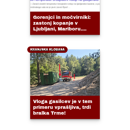
Gorenjci in močvirniki:
zastonj kopanje v
Ljubljani, Mariboru....
KRANJSKA KLOBASA
Vloga gasilcev je v tem
primeru vprašljiva, trdi
bralka Trme!