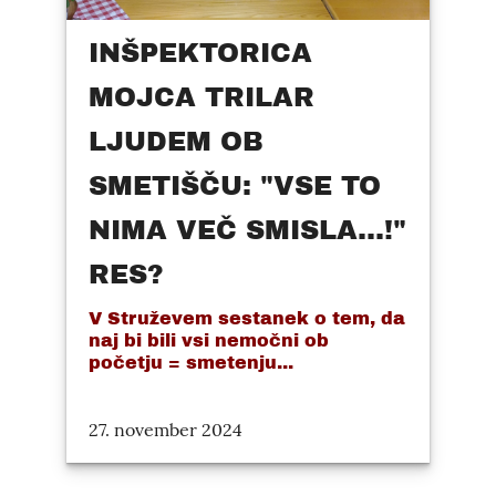
INŠPEKTORICA
MOJCA TRILAR
LJUDEM OB
SMETIŠČU: "VSE TO
NIMA VEČ SMISLA...!"
RES?
V Struževem sestanek o tem, da
naj bi bili vsi nemočni ob
početju = smetenju...
27. november 2024