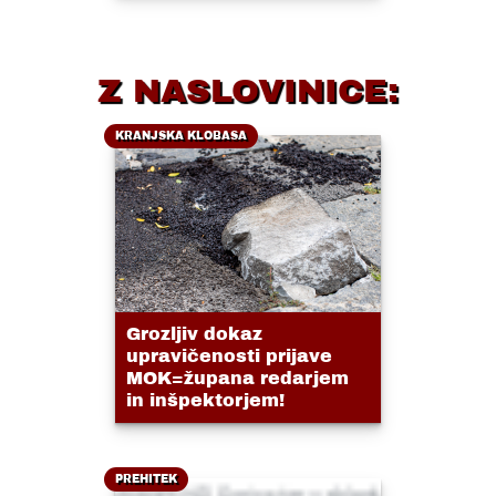
Z NASLOVINICE:
KRANJSKA KLOBASA
Grozljiv dokaz
upravičenosti prijave
MOK=župana redarjem
in inšpektorjem!
PREHITEK