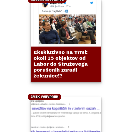
Ekskluzivno na Trmi:
okoli 15 objektov od
Labor do Struževega
porušenih zaradi
železnice!?
ČVEK VSEVPREK