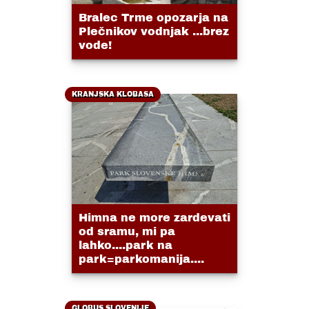
Bralec Trme opozarja na
Plečnikov vodnjak ...brez
vode!
KRANJSKA KLOBASA
Himna ne more zardevati
od sramu, mi pa
lahko....park na
park=parkomanija....
GLOBUS SLOVENIJE