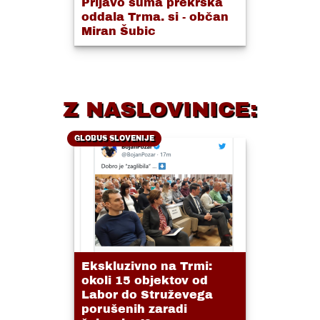
Prijavo suma prekrška
oddala Trma. si - občan
Miran Šubic
Z NASLOVINICE:
GLOBUS SLOVENIJE
Ekskluzivno na Trmi:
okoli 15 objektov od
Labor do Struževega
porušenih zaradi