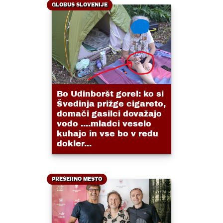
GLOBUS SLOVENIJE
Bo Udinboršt gorel: ko si
Švedinja prižge cigareto,
domači gasilci dovažajo
vodo ....mladci veselo
kuhajo in vse bo v redu
dokler...
PREŠERNO MESTO