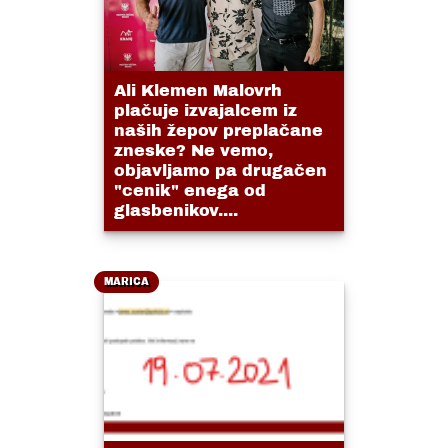
Ali Klemen Malovrh
plačuje izvajalcem iz
naših žepov preplačane
zneske? Ne vemo,
objavljamo pa drugačen
"cenik" enega od
glasbenikov....
MARICA