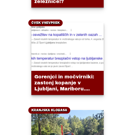
železnice!?
ČVEK VSEVPREK
Gorenjci in močvirniki:
zastonj kopanje v
Ljubljani, Mariboru....
KRANJSKA KLOBASA