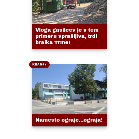
Vloga gasilcev je v tem
primeru vprašljiva, trdi
bralka Trme!
KRANJ+
Namesto ograje...ograja!