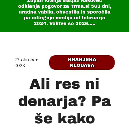
Župan Kranja Matjaž Rakovec
odklanja pogovor za Trma.si
563 dni
,
uradna vabila, obvestila in sporočila
pa odteguje mediju od februarja
2024. Volitve so 2026.....
27. oktober
KRANJSKA
2023
KLOBASA
Ali res ni
denarja? Pa
še kako