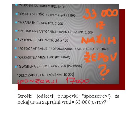
Stroški (odšteti prispevki "sponzorjev") za
nekaj ur za zaprtimi vrati= 33 000 evrov?