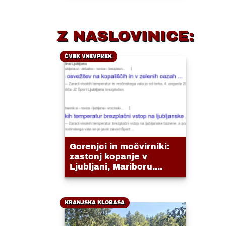
Z NASLOVINICE:
ČVEK VSEVPREK
Gorenjci in močvirniki:
zastonj kopanje v
Ljubljani, Mariboru....
KRANJSKA KLOBASA