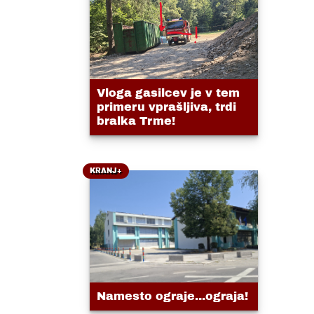
Vloga gasilcev je v tem
primeru vprašljiva, trdi
bralka Trme!
KRANJ+
Namesto ograje...ograja!