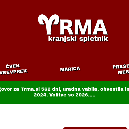
kranjski spletnik
PREŠ
ČVEK
MARICA
VSEVPREK
MES
govor za Trma.si
562 dni
, uradna vabila, obvestila 
2024. Volitve so 2026.....