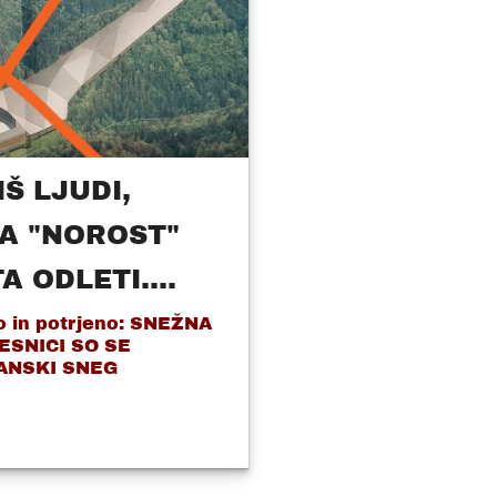
Š LJUDI,
A "NOROST"
A ODLETI....
o in potrjeno: SNEŽNA
ESNICI SO SE
LANSKI SNEG