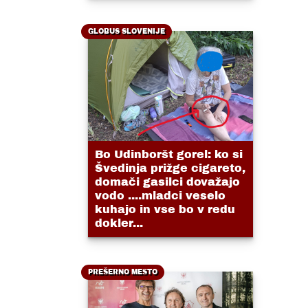
GLOBUS SLOVENIJE
Bo Udinboršt gorel: ko si
Švedinja prižge cigareto,
domači gasilci dovažajo
vodo ....mladci veselo
kuhajo in vse bo v redu
dokler...
PREŠERNO MESTO