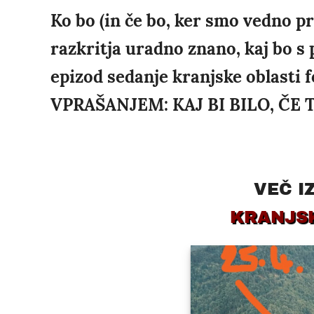
Ko bo (in če bo, ker smo vedno pr
razkritja uradno znano, kaj bo s 
epizod sedanje kranjske oblasti
VPRAŠANJEM: KAJ BI BILO, ČE 
VEČ I
KRANJS