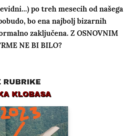
evidni...) po treh mesecih od našega
pobudo, bo ena najbolj bizarnih
 formalno zaključena. Z OSNOVNIM
TRME NE BI BILO?
Z RUBRIKE
KA KLOBASA