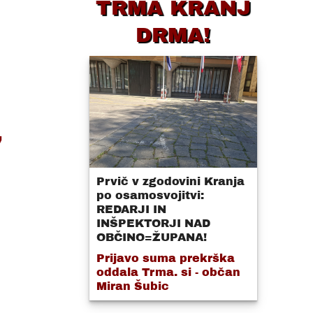
TRMA KRANJ
DRMA!
,
Prvič v zgodovini Kranja
po osamosvojitvi:
REDARJI IN
INŠPEKTORJI NAD
OBČINO=ŽUPANA!
Prijavo suma prekrška
oddala Trma. si - občan
Miran Šubic