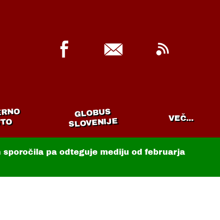
ERNO
GLOBUS
VEČ...
SLOVENIJE
TO
in sporočila pa odteguje mediju od februarja