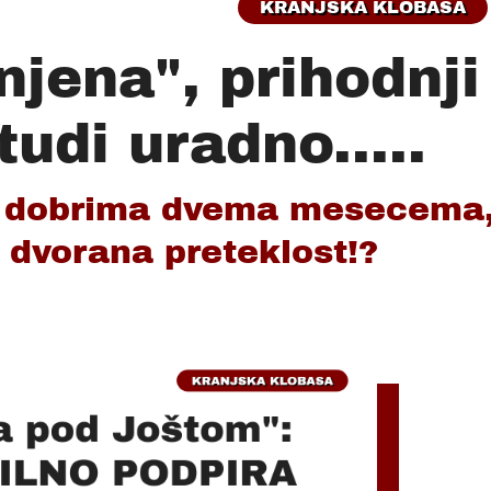
KRANJSKA KLOBASA
jena", prihodnji
udi uradno.....
d dobrima dvema mesecema
 dvorana preteklost!?