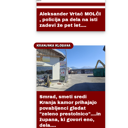
Aleksander Vrtač MOLČI
, policija pa dela na isti
zadevi že pet let....
KRANJSKA KLOBASA
Smrad, smeti sredi
Kranja kamor prihajajo
povabljenci gledat
"zeleno prestolnico"....in
župana, ki govori eno,
dela....