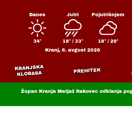
Danes
Jutri
Pojutrišnjem
34°
18° /
33°
18° /
29°
Kranj,
6. avgust 2026
KRANJSKA
PREHITEK
KLOBASA
Župan Kranja Matjaž Rakovec odklanja po