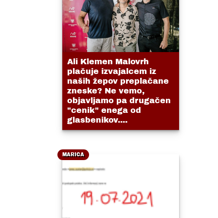
Ali Klemen Malovrh
plačuje izvajalcem iz
naših žepov preplačane
zneske? Ne vemo,
objavljamo pa drugačen
"cenik" enega od
glasbenikov....
MARICA