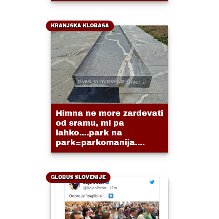
KRANJSKA KLOBASA
Himna ne more zardevati
od sramu, mi pa
lahko....park na
park=parkomanija....
GLOBUS SLOVENIJE