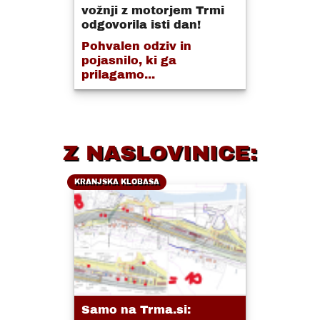
vožnji z motorjem Trmi
odgovorila isti dan!
Pohvalen odziv in
pojasnilo, ki ga
prilagamo...
Z NASLOVINICE:
KRANJSKA KLOBASA
Samo na Trma.si: