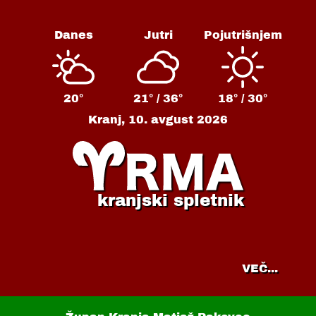
Danes
Jutri
Pojutrišnjem
20°
21° /
36°
18° /
30°
Kranj,
10. avgust 2026
kranjski spletnik
VEČ...