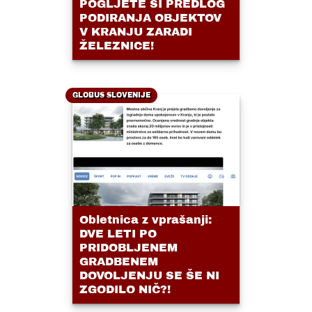
POGLJETE SI PREDLOG
PODIRANJA OBJEKTOV
V KRANJU ZARADI
ŽELEZNICE!
GLOBUS SLOVENIJE
Obletnica z vprašanji:
DVE LETI PO
PRIDOBLJENEM
GRADBENEM
DOVOLJENJU SE ŠE NI
ZGODILO NIČ?!