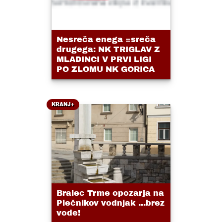
Nesreča enega =sreča
drugega: NK TRIGLAV Z
MLADINCI V PRVI LIGI
PO ZLOMU NK GORICA
KRANJ+
Bralec Trme opozarja na
Plečnikov vodnjak ...brez
vode!