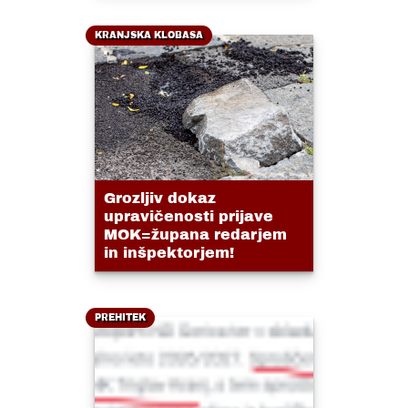
KRANJSKA KLOBASA
Grozljiv dokaz
upravičenosti prijave
MOK=župana redarjem
in inšpektorjem!
PREHITEK