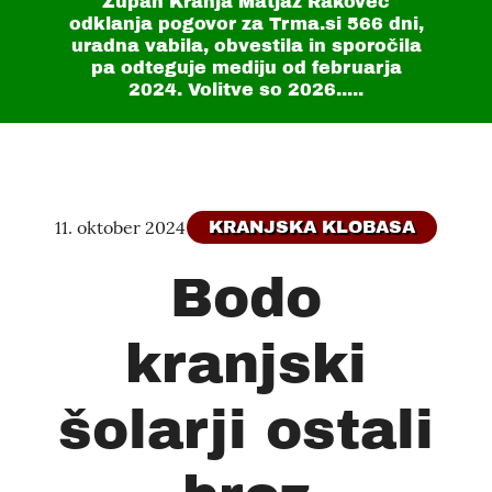
Župan Kranja Matjaž Rakovec
odklanja pogovor za Trma.si
566 dni
,
uradna vabila, obvestila in sporočila
pa odteguje mediju od februarja
2024. Volitve so 2026.....
11. oktober 2024
KRANJSKA KLOBASA
Bodo
kranjski
šolarji ostali