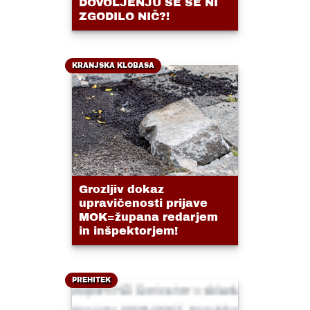
DOVOLJENJU SE ŠE NI
ZGODILO NIČ?!
KRANJSKA KLOBASA
Grozljiv dokaz
upravičenosti prijave
MOK=župana redarjem
in inšpektorjem!
PREHITEK