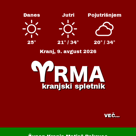
Danes
Jutri
Pojutrišnjem
25°
21° /
34°
20° /
34°
Kranj,
9. avgust 2026
kranjski spletnik
VEČ...