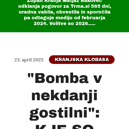
Župan Kranja Matjaž Rakovec
odklanja pogovor za Trma.si
565 dni
,
uradna vabila, obvestila in sporočila
pa odteguje mediju od februarja
2024. Volitve so 2026.....
23. april 2025
KRANJSKA KLOBASA
"Bomba v
nekdanji
gostilni":