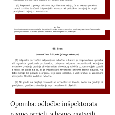
Opomba: odločbe inšpektorata
nismo prejeli, a bomo zastavili