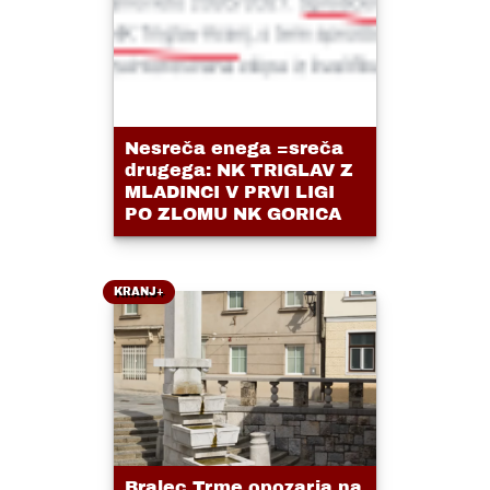
Nesreča enega =sreča
drugega: NK TRIGLAV Z
MLADINCI V PRVI LIGI
PO ZLOMU NK GORICA
KRANJ+
Bralec Trme opozarja na