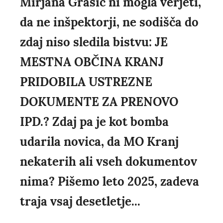
Mirjana Grašič ni mogla verjeti,
da ne inšpektorji, ne sodišča do
zdaj niso sledila bistvu: JE
MESTNA OBČINA KRANJ
PRIDOBILA USTREZNE
DOKUMENTE ZA PRENOVO
IPD.? Zdaj pa je kot bomba
udarila novica, da MO Kranj
nekaterih ali vseh dokumentov
nima? Pišemo leto 2025, zadeva
traja vsaj desetletje...