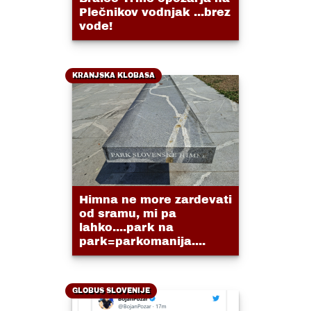
Plečnikov vodnjak ...brez
vode!
KRANJSKA KLOBASA
Himna ne more zardevati
od sramu, mi pa
lahko....park na
park=parkomanija....
GLOBUS SLOVENIJE