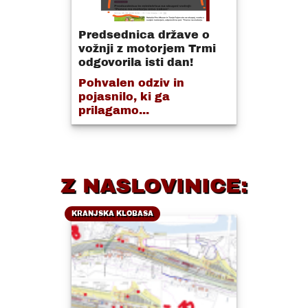
Predsednica države o
vožnji z motorjem Trmi
odgovorila isti dan!
Pohvalen odziv in
pojasnilo, ki ga
prilagamo...
Z NASLOVINICE:
KRANJSKA KLOBASA