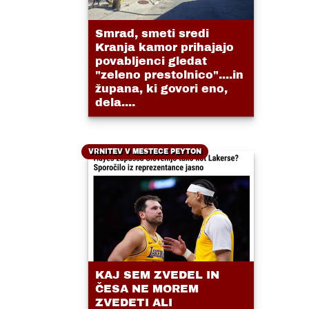
Smrad, smeti sredi
Kranja kamor prihajajo
povabljenci gledat
"zeleno prestolnico"....in
župana, ki govori eno,
dela....
VRNITEV V MESTECE PEYTON
KAJ SEM ZVEDEL IN
ČESA NE MOREM
ZVEDETI ALI