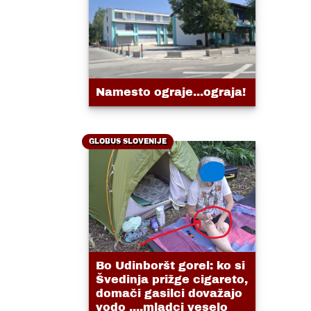
Namesto ograje...ograja!
GLOBUS SLOVENIJE
Bo Udinboršt gorel: ko si
Švedinja prižge cigareto,
domači gasilci dovažajo
vodo ....mladci veselo