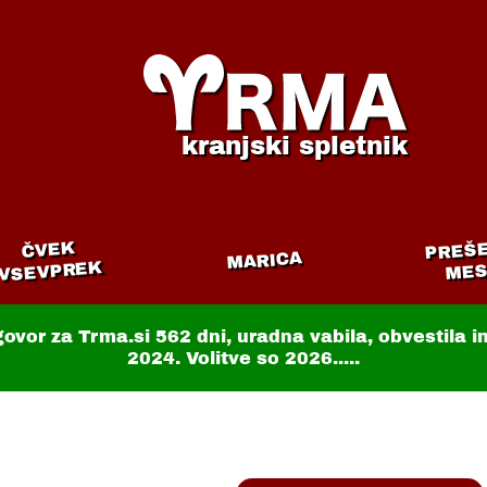
kranjski spletnik
PREŠ
ČVEK
MARICA
VSEVPREK
MES
govor za Trma.si
562 dni
, uradna vabila, obvestila 
2024. Volitve so 2026.....