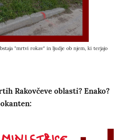
bstaja "mrtvi rokav" in ljudje ob njem, ki terjajo
rtih Rakovčeve oblasti? Enako?
šokanten: