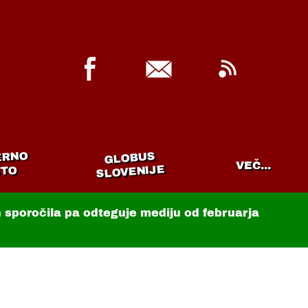
ERNO
GLOBUS
VEČ...
SLOVENIJE
TO
in sporočila pa odteguje mediju od februarja