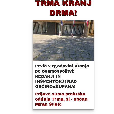
TRMA KRANJ
DRMA!
Prvič v zgodovini Kranja
po osamosvojitvi:
REDARJI IN
INŠPEKTORJI NAD
OBČINO=ŽUPANA!
Prijavo suma prekrška
oddala Trma. si - občan
Miran Šubic