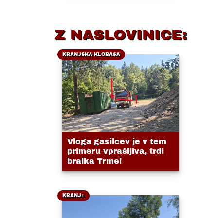
Z NASLOVINICE:
KRANJSKA KLOBASA
Vloga gasilcev je v tem
primeru vprašljiva, trdi
bralka Trme!
KRANJ+