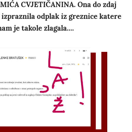
MIĆA CVJETIČANINA. Ona do zdaj
- izpraznila odplak iz greznice katere
am je takole zlagala....