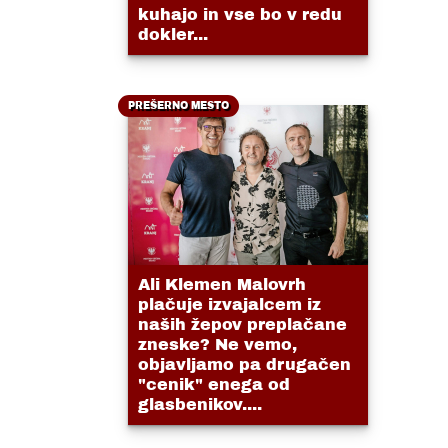
kuhajo in vse bo v redu
dokler...
PREŠERNO MESTO
Ali Klemen Malovrh
plačuje izvajalcem iz
naših žepov preplačane
zneske? Ne vemo,
objavljamo pa drugačen
"cenik" enega od
glasbenikov....