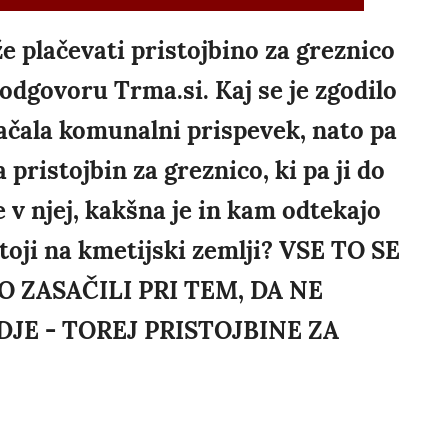
že plačevati pristojbino za greznico
 v odgovoru Trma.si. Kaj se je zgodilo
lačala komunalni prispevek, nato pa
 pristojbin za greznico, ki pa ji do
je v njej, kakšna je in kam odtekajo
 stoji na kmetijski zemlji? VSE TO SE
JO ZASAČILI PRI TEM, DA NE
JE - TOREJ PRISTOJBINE ZA