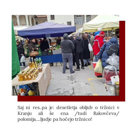
Saj ni res..pa je: desetletja obljub o tržnici v
Kranju ali še ena /tudi Rakovčeva/
polomija....ljudje pa hočejo tržnico!