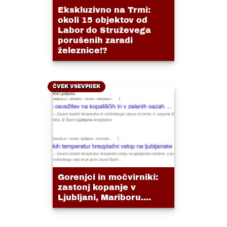
Ekskluzivno na Trmi:
okoli 15 objektov od
Labor do Struževega
porušenih zaradi
železnice!?
ČVEK VSEVPREK
Gorenjci in močvirniki:
zastonj kopanje v
Ljubljani, Mariboru....