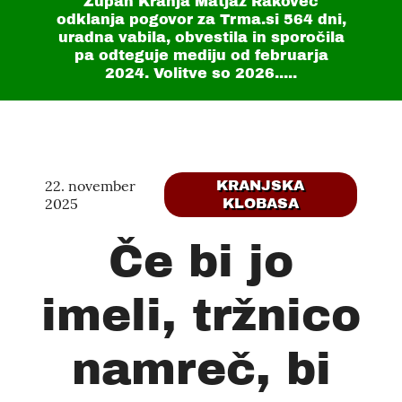
Župan Kranja Matjaž Rakovec
odklanja pogovor za Trma.si
564 dni
,
uradna vabila, obvestila in sporočila
pa odteguje mediju od februarja
2024. Volitve so 2026.....
22. november
KRANJSKA
2025
KLOBASA
Če bi jo
imeli, tržnico
namreč, bi