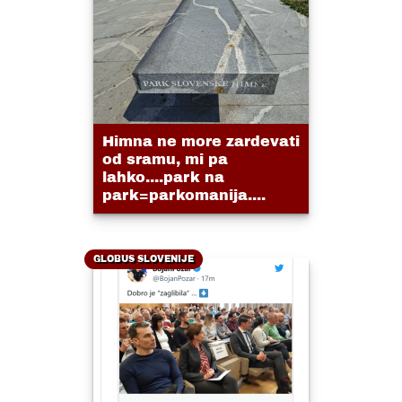
Himna ne more zardevati
od sramu, mi pa
lahko....park na
park=parkomanija....
GLOBUS SLOVENIJE