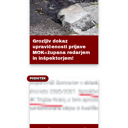
Grozljiv dokaz
upravičenosti prijave
MOK=župana redarjem
in inšpektorjem!
PREHITEK