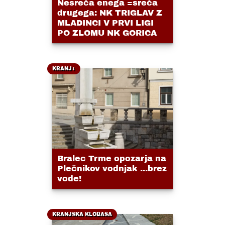
Nesreča enega =sreča
drugega: NK TRIGLAV Z
MLADINCI V PRVI LIGI
PO ZLOMU NK GORICA
KRANJ+
Bralec Trme opozarja na
Plečnikov vodnjak ...brez
vode!
KRANJSKA KLOBASA