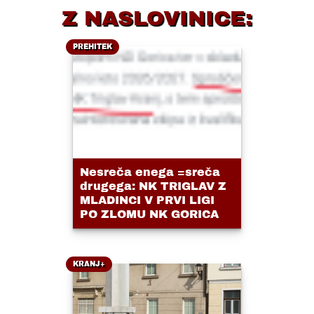
Z NASLOVINICE:
PREHITEK
Nesreča enega =sreča
drugega: NK TRIGLAV Z
MLADINCI V PRVI LIGI
PO ZLOMU NK GORICA
KRANJ+