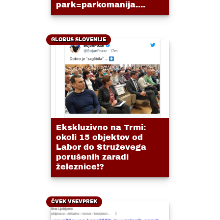
park=parkomanija....
GLOBUS SLOVENIJE
Ekskluzivno na Trmi:
okoli 15 objektov od
Labor do Struževega
porušenih zaradi
železnice!?
ČVEK VSEVPREK