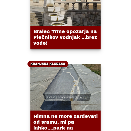
Bralec Trme opozarja na
Plečnikov vodnjak ...brez
vode!
KRANJSKA KLOBASA
Himna ne more zardevati
od sramu, mi pa
lahko....park na