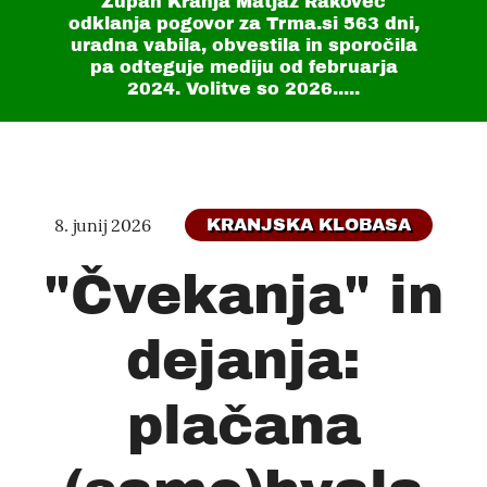
Župan Kranja Matjaž Rakovec
odklanja pogovor za Trma.si
563 dni
,
uradna vabila, obvestila in sporočila
pa odteguje mediju od februarja
2024. Volitve so 2026.....
8. junij 2026
KRANJSKA KLOBASA
"Čvekanja" in
dejanja:
plačana