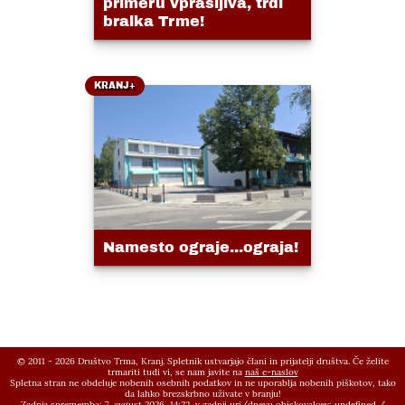
primeru vprašljiva, trdi
bralka Trme!
KRANJ+
Namesto ograje...ograja!
© 2011 - 2026 Društvo Trma, Kranj. Spletnik ustvarjajo člani in prijatelji društva. Če želite
trmariti tudi vi, se nam javite na
naš e-naslov
Spletna stran ne obdeluje nobenih osebnih podatkov in ne uporablja nobenih piškotov, tako
da lahko brezskrbno uživate v branju!
Zadnja sprememba: 7. avgust 2026, 14:22,
v zadnji uri/dnevu obiskovalcev:
undefined
/