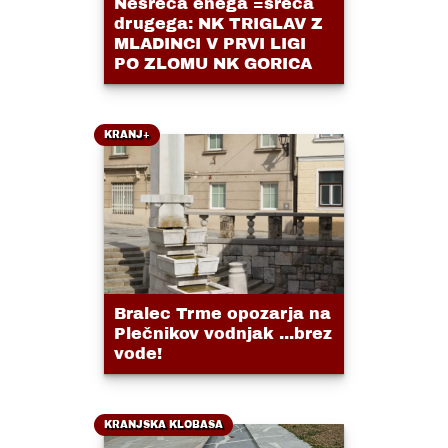
Nesreča enega =sreča
drugega: NK TRIGLAV Z
MLADINCI V PRVI LIGI
PO ZLOMU NK GORICA
KRANJ+
Bralec Trme opozarja na
Plečnikov vodnjak ...brez
vode!
KRANJSKA KLOBASA