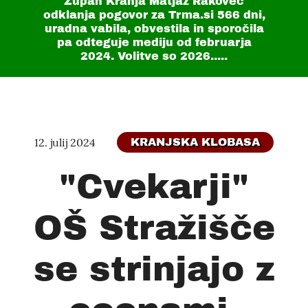
Župan Kranja Matjaž Rakovec
odklanja pogovor za Trma.si
566 dni
,
uradna vabila, obvestila in sporočila
pa odteguje mediju od februarja
2024. Volitve so 2026.....
12. julij 2024
KRANJSKA KLOBASA
"Cvekarji"
OŠ Stražišče
se strinjajo z