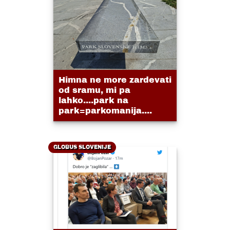
Himna ne more zardevati
od sramu, mi pa
lahko....park na
park=parkomanija....
GLOBUS SLOVENIJE