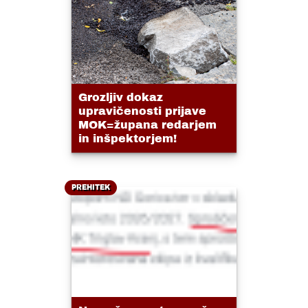
Grozljiv dokaz
upravičenosti prijave
MOK=župana redarjem
in inšpektorjem!
PREHITEK