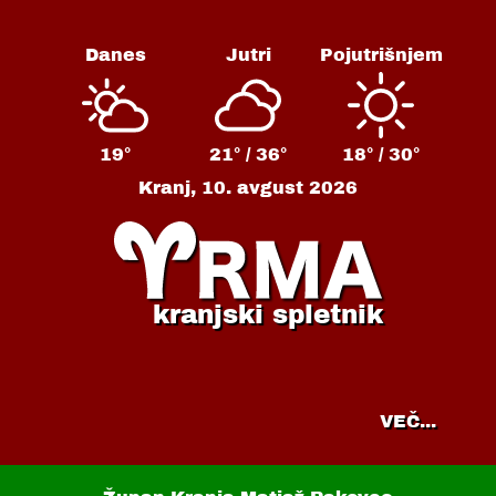
Danes
Jutri
Pojutrišnjem
19°
21° /
36°
18° /
30°
Kranj,
10. avgust 2026
kranjski spletnik
VEČ...