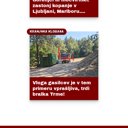
zastonj kopanje v
Ljubljani, Mariboru....
KRANJSKA KLOBASA
Vloga gasilcev je v tem
primeru vprašljiva, trdi
bralka Trme!