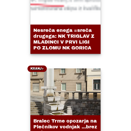
Nesreča enega =sreča
drugega: NK TRIGLAV Z
MLADINCI V PRVI LIGI
PO ZLOMU NK GORICA
KRANJ+
Bralec Trme opozarja na
Plečnikov vodnjak ...brez