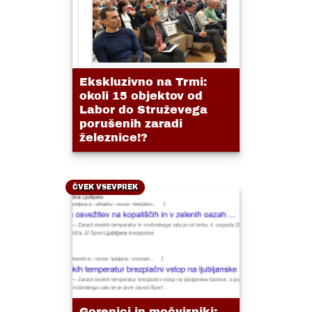
Ekskluzivno na Trmi:
okoli 15 objektov od
Labor do Struževega
porušenih zaradi
železnice!?
ČVEK VSEVPREK
Gorenjci in močvirniki: