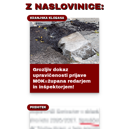
Z NASLOVINICE:
KRANJSKA KLOBASA
Grozljiv dokaz
upravičenosti prijave
MOK=župana redarjem
in inšpektorjem!
PREHITEK