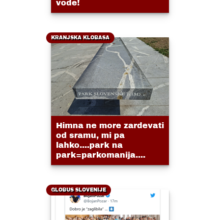
vode!
KRANJSKA KLOBASA
Himna ne more zardevati
od sramu, mi pa
lahko....park na
park=parkomanija....
GLOBUS SLOVENIJE