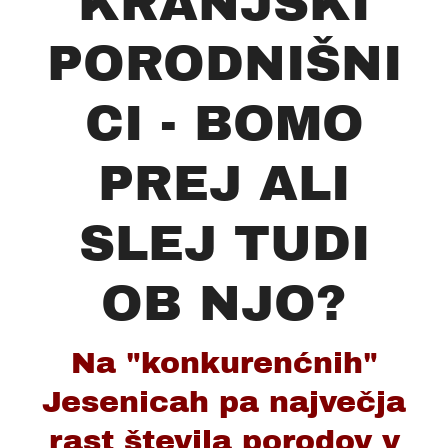
KRANJSKI
PORODNIŠNI
CI - BOMO
PREJ ALI
SLEJ TUDI
OB NJO?
Na "konkurenćnih"
Jesenicah pa največja
rast števila porodov v