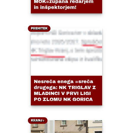
MOK=župana redarjem
in inšpektorjem!
PREHITEK
Nesreča enega =sreča
drugega: NK TRIGLAV Z
MLADINCI V PRVI LIGI
PO ZLOMU NK GORICA
KRANJ+