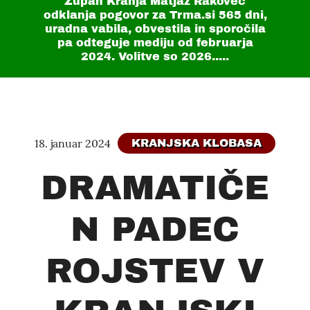
Župan Kranja Matjaž Rakovec
odklanja pogovor za Trma.si
565 dni
,
uradna vabila, obvestila in sporočila
pa odteguje mediju od februarja
2024. Volitve so 2026.....
18. januar 2024
KRANJSKA KLOBASA
DRAMATIČE
N PADEC
ROJSTEV V