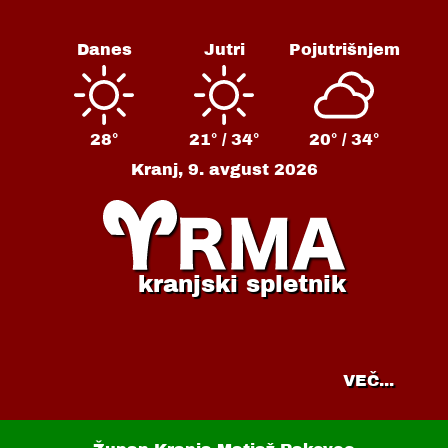
Danes
Jutri
Pojutrišnjem
28°
21° /
34°
20° /
34°
Kranj,
9. avgust 2026
kranjski spletnik
VEČ...