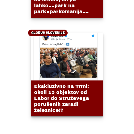
lahko....park na
park=parkomanija....
GLOBUS SLOVENIJE
Ekskluzivno na Trmi:
okoli 15 objektov od
Labor do Struževega
porušenih zaradi
železnice!?