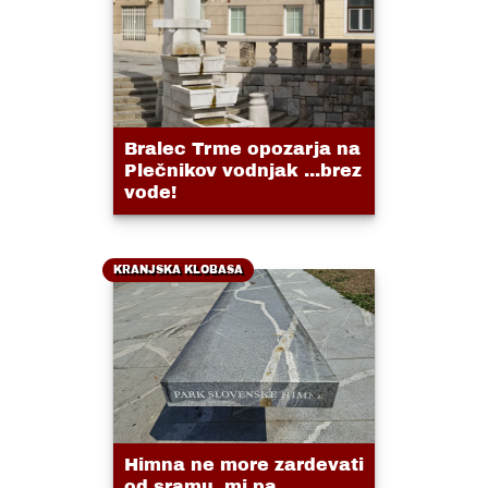
Bralec Trme opozarja na
Plečnikov vodnjak ...brez
vode!
KRANJSKA KLOBASA
Himna ne more zardevati
od sramu, mi pa