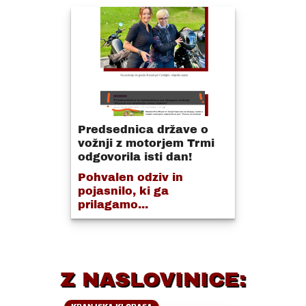
Predsednica države o
vožnji z motorjem Trmi
odgovorila isti dan!
Pohvalen odziv in
pojasnilo, ki ga
prilagamo...
Z NASLOVINICE: