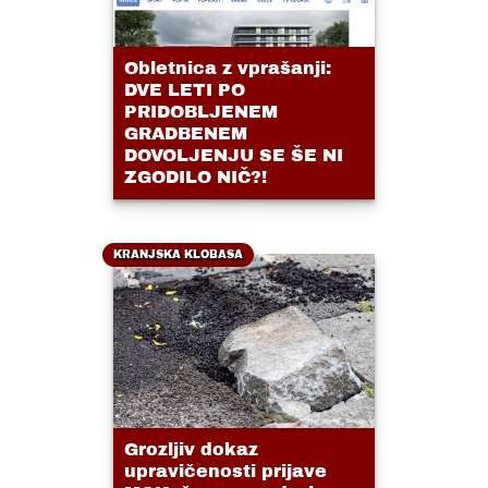
Obletnica z vprašanji:
DVE LETI PO
PRIDOBLJENEM
GRADBENEM
DOVOLJENJU SE ŠE NI
ZGODILO NIČ?!
KRANJSKA KLOBASA
Grozljiv dokaz
upravičenosti prijave