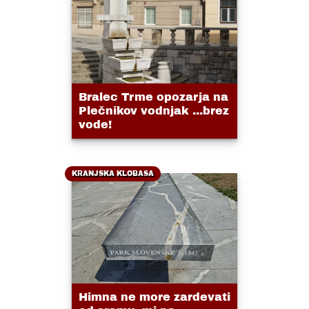
Bralec Trme opozarja na
Plečnikov vodnjak ...brez
vode!
KRANJSKA KLOBASA
Himna ne more zardevati