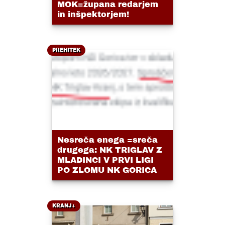
MOK=župana redarjem
in inšpektorjem!
PREHITEK
Nesreča enega =sreča
drugega: NK TRIGLAV Z
MLADINCI V PRVI LIGI
PO ZLOMU NK GORICA
KRANJ+