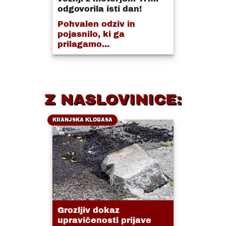
odgovorila isti dan!
Pohvalen odziv in
pojasnilo, ki ga
prilagamo...
Z NASLOVINICE:
KRANJSKA KLOBASA
Grozljiv dokaz
upravičenosti prijave