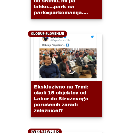
od sramu, mi pa
lahko....park na
park=parkomanija....
GLOBUS SLOVENIJE
Ekskluzivno na Trmi:
okoli 15 objektov od
Labor do Struževega
porušenih zaradi
železnice!?
ČVEK VSEVPREK