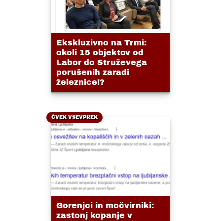
Ekskluzivno na Trmi:
okoli 15 objektov od
Labor do Struževega
porušenih zaradi
železnice!?
ČVEK VSEVPREK
Gorenjci in močvirniki:
zastonj kopanje v