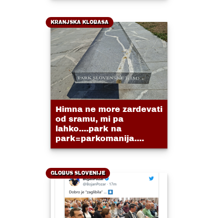
KRANJSKA KLOBASA
Himna ne more zardevati
od sramu, mi pa
lahko....park na
park=parkomanija....
GLOBUS SLOVENIJE