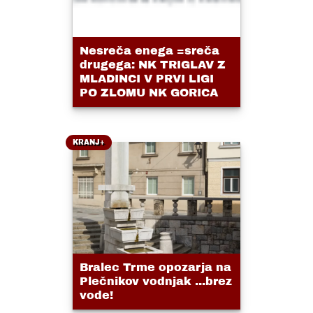
Nesreča enega =sreča
drugega: NK TRIGLAV Z
MLADINCI V PRVI LIGI
PO ZLOMU NK GORICA
KRANJ+
Bralec Trme opozarja na
Plečnikov vodnjak ...brez
vode!