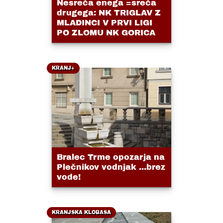
Nesreča enega =sreča
drugega: NK TRIGLAV Z
MLADINCI V PRVI LIGI
PO ZLOMU NK GORICA
KRANJ+
Bralec Trme opozarja na
Plečnikov vodnjak ...brez
vode!
KRANJSKA KLOBASA