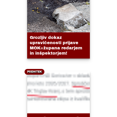
Grozljiv dokaz
upravičenosti prijave
MOK=župana redarjem
in inšpektorjem!
PREHITEK