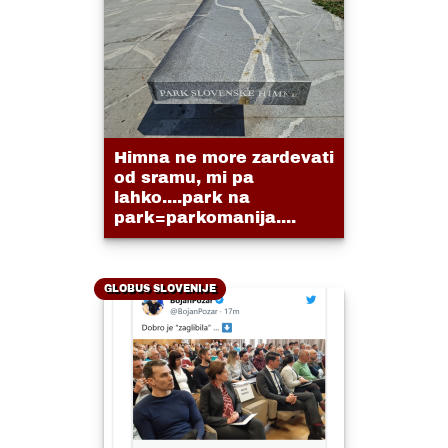
Himna ne more zardevati
od sramu, mi pa
lahko....park na
park=parkomanija....
GLOBUS SLOVENIJE