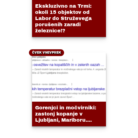
Ekskluzivno na Trmi:
okoli 15 objektov od
Labor do Struževega
porušenih zaradi
železnice!?
ČVEK VSEVPREK
Gorenjci in močvirniki:
zastonj kopanje v
Ljubljani, Mariboru....