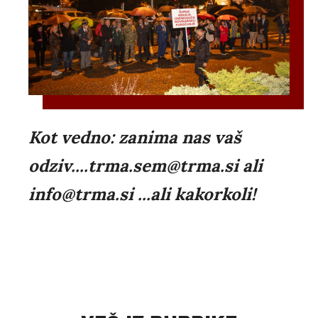
Kot vedno: zanima nas vaš
odziv....trma.sem@trma.si ali
info@trma.si ...ali kakorkoli!