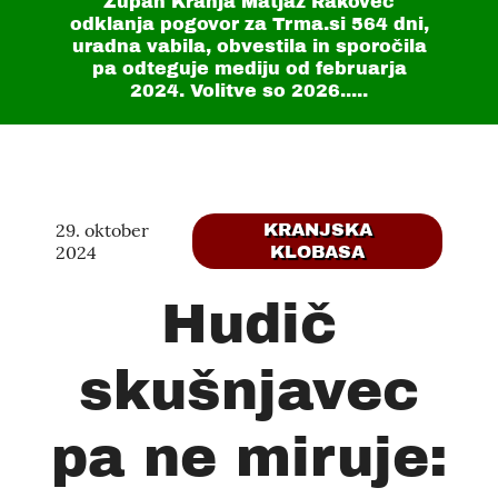
Župan Kranja Matjaž Rakovec
odklanja pogovor za Trma.si
564 dni
,
uradna vabila, obvestila in sporočila
pa odteguje mediju od februarja
2024. Volitve so 2026.....
29. oktober
KRANJSKA
2024
KLOBASA
Hudič
skušnjavec
pa ne miruje: