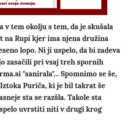
 v tem okolju s tem, da je skušala
kt na Rupi kjer ima njena družina
eseno lopo. Ni ji uspelo, da bi zadeva
o zasačili pri vsaj treh spornih
Trma.si "sanirala"... Spomnimo se še,
ztoka Puriča, ki je bil takrat še
asneje sta se razšla. Takole sta
spelo uvrstiti niti v drugi krog