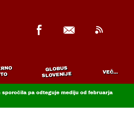
ERNO
GLOBUS
VEČ...
SLOVENIJE
TO
in sporočila pa odteguje mediju od februarja