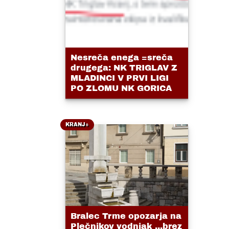
Nesreča enega =sreča
drugega: NK TRIGLAV Z
MLADINCI V PRVI LIGI
PO ZLOMU NK GORICA
KRANJ+
Bralec Trme opozarja na
Plečnikov vodnjak ...brez