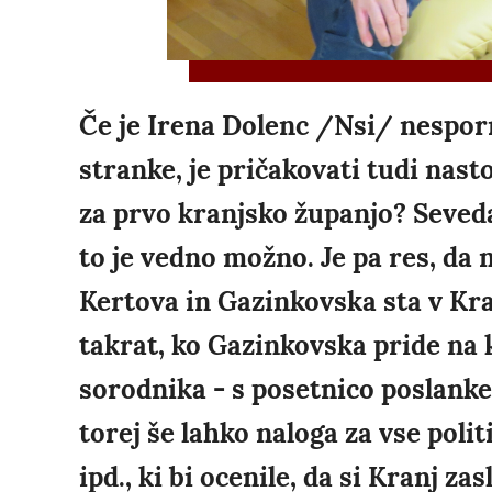
Če je Irena Dolenc /Nsi/ nespor
stranke, je pričakovati tudi nast
za prvo kranjsko županjo? Seveda 
to je vedno možno. Je pa res, da 
Kertova in Gazinkovska sta v Kr
takrat, ko Gazinkovska pride na 
sorodnika - s posetnico poslanke
torej še lahko naloga za vse polit
ipd., ki bi ocenile, da si Kranj z