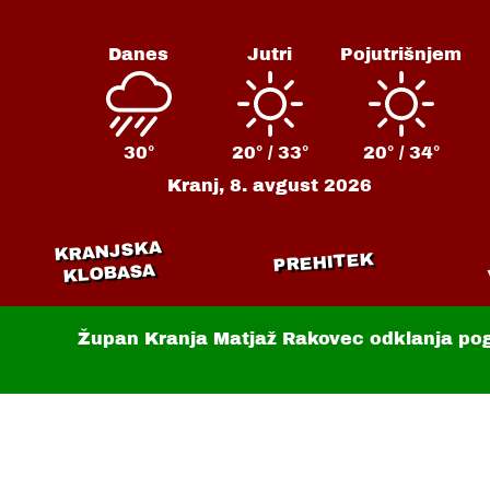
Danes
Jutri
Pojutrišnjem
30°
20° /
33°
20° /
34°
Kranj,
8. avgust 2026
KRANJSKA
PREHITEK
KLOBASA
Župan Kranja Matjaž Rakovec odklanja po