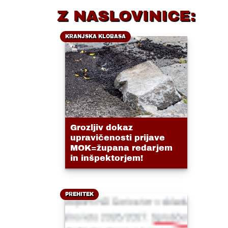
Z NASLOVINICE:
KRANJSKA KLOBASA
Grozljiv dokaz
upravičenosti prijave
MOK=župana redarjem
in inšpektorjem!
PREHITEK