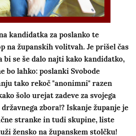
na kandidatka za poslanko te
op na županskih volitvah. Je prišel čas
bi se še dalo najti kako kandidatko,
ne bo lahko: poslanki Svobode
anju tako rekoč "anonimni" razen
kako šolo urejat zadeve za svojega
 državnega zbora!? Iskanje županje je
ične stranke in tudi skupine, liste
asluži žensko na županskem stolčku!