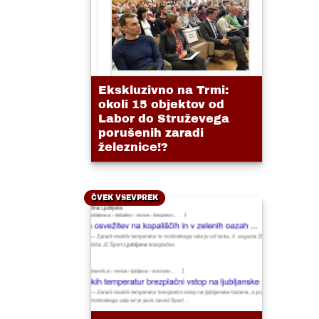
Ekskluzivno na Trmi:
okoli 15 objektov od
Labor do Struževega
porušenih zaradi
železnice!?
ČVEK VSEVPREK