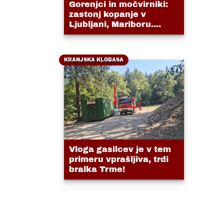
Gorenjci in močvirniki:
zastonj kopanje v
Ljubljani, Mariboru....
KRANJSKA KLOBASA
Vloga gasilcev je v tem
primeru vprašljiva, trdi
bralka Trme!