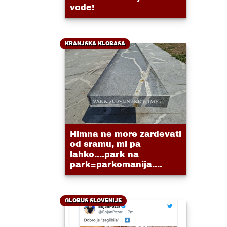
vode!
KRANJSKA KLOBASA
Himna ne more zardevati
od sramu, mi pa
lahko....park na
park=parkomanija....
GLOBUS SLOVENIJE