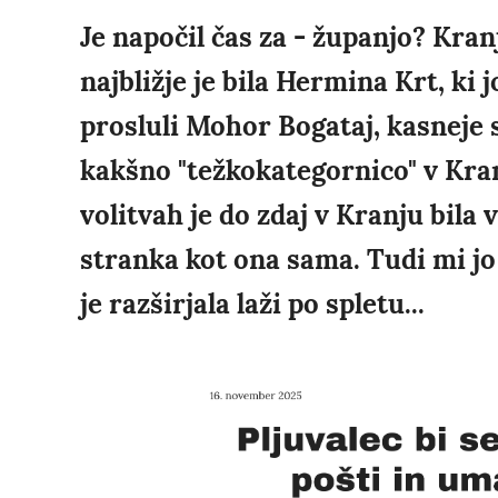
Je napočil čas za - županjo? Kran
najbližje je bila Hermina Krt, ki
prosluli Mohor Bogataj, kasneje 
kakšno "težkokategornico" v Kran
volitvah je do zdaj v Kranju bila 
stranka kot ona sama. Tudi mi 
je razširjala laži po spletu...