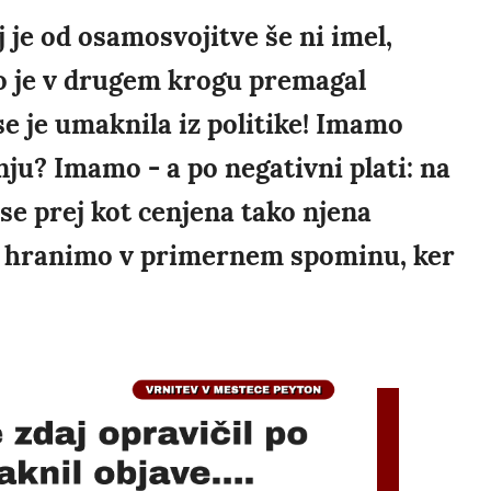
j je od osamosvojitve še ni imel,
 jo je v drugem krogu premagal
se je umaknila iz politike! Imamo
ju? Imamo - a po negativni plati: na
vse prej kot cenjena tako njena
jo hranimo v primernem spominu, ker