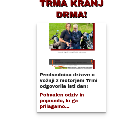
TRMA KRANJ
DRMA!
Predsednica države o
vožnji z motorjem Trmi
odgovorila isti dan!
Pohvalen odziv in
pojasnilo, ki ga
prilagamo...