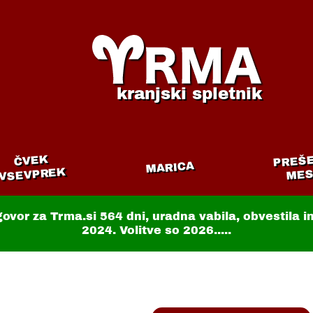
kranjski spletnik
PREŠ
ČVEK
MARICA
VSEVPREK
MES
govor za Trma.si
564 dni
, uradna vabila, obvestila 
2024. Volitve so 2026.....