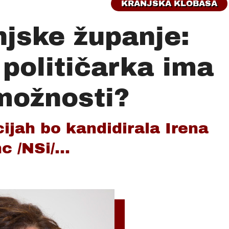
KRANJSKA KLOBASA
njske županje:
 političarka ima
možnosti?
ijah bo kandidirala Irena
c /NSi/...