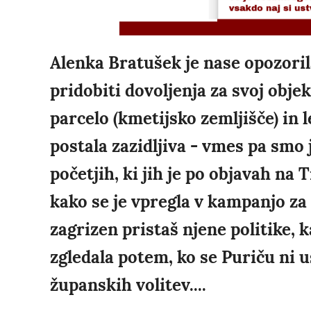
Alenka Bratušek je nase opozorila
pridobiti dovoljenja za svoj obje
parcelo (kmetijsko zemljišče) in l
postala zazidljiva - vmes pa smo j
početjih, ki jih je po objavah na 
kako se je vpregla v kampanjo za I
zagrizen pristaš njene politike, k
zgledala potem, ko se Puriču ni u
županskih volitev....