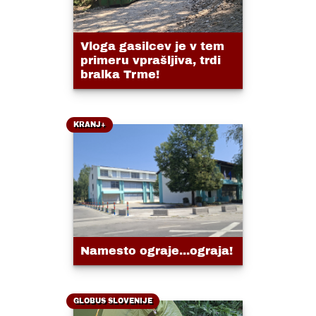
Vloga gasilcev je v tem
primeru vprašljiva, trdi
bralka Trme!
KRANJ+
Namesto ograje...ograja!
GLOBUS SLOVENIJE