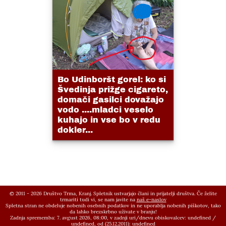
Bo Udinboršt gorel: ko si
Švedinja prižge cigareto,
domači gasilci dovažajo
vodo ....mladci veselo
kuhajo in vse bo v redu
dokler...
© 2011 - 2026 Društvo Trma, Kranj. Spletnik ustvarjajo člani in prijatelji društva. Če želite
trmariti tudi vi, se nam javite na
naš e-naslov
Spletna stran ne obdeluje nobenih osebnih podatkov in ne uporablja nobenih piškotov, tako
da lahko brezskrbno uživate v branju!
Zadnja sprememba: 7. avgust 2026, 08:00,
v zadnji uri/dnevu obiskovalcev:
undefined
/
undefined
, od (25.12.2011):
undefined