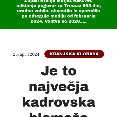
Župan Kranja Matjaž Rakovec
odklanja pogovor za Trma.si
563 dni
,
uradna vabila, obvestila in sporočila
pa odteguje mediju od februarja
2024. Volitve so 2026.....
25. april 2024
KRANJSKA KLOBASA
Je to
največja
kadrovska