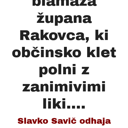
blamaža
župana
Rakovca, ki
občinsko klet
polni z
zanimivimi
liki....
Slavko Savič odhaja