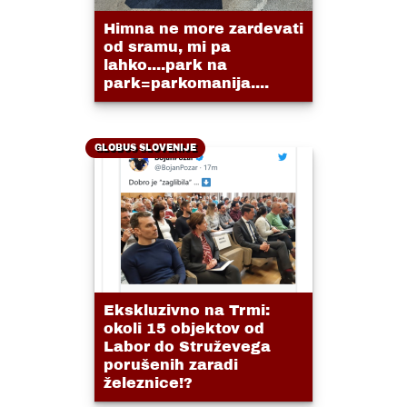
Himna ne more zardevati
od sramu, mi pa
lahko....park na
park=parkomanija....
GLOBUS SLOVENIJE
Ekskluzivno na Trmi:
okoli 15 objektov od
Labor do Struževega
porušenih zaradi
železnice!?