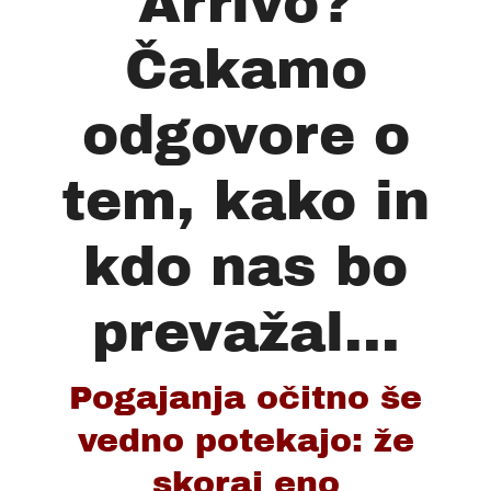
Arrivo?
Čakamo
odgovore o
tem, kako in
kdo nas bo
prevažal...
Pogajanja očitno še
vedno potekajo: že
skoraj eno