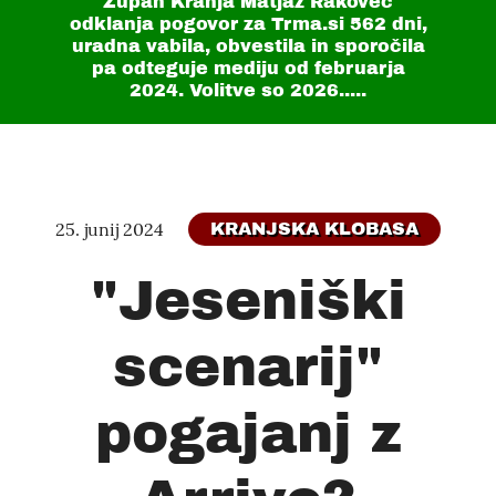
Župan Kranja Matjaž Rakovec
odklanja pogovor za Trma.si
562 dni
,
uradna vabila, obvestila in sporočila
pa odteguje mediju od februarja
2024. Volitve so 2026.....
25. junij 2024
KRANJSKA KLOBASA
"Jeseniški
scenarij"
pogajanj z