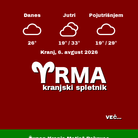
Danes
Jutri
Pojutrišnjem
26°
19° /
33°
19° /
29°
Kranj,
6. avgust 2026
kranjski spletnik
VEČ...