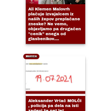
Ali Klemen Malovrh
plačuje izvajalcem iz
naših žepov preplačane
zneske? Ne vemo,
objavljamo pa drugačen
"cenik" enega od
glasbenikov....
MARICA
Aleksander Vrtač MOLČI
, policija pa dela na isti
zadevi že pet let....