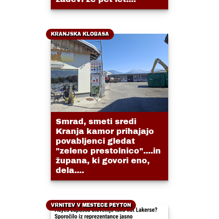
KRANJSKA KLOBASA
Smrad, smeti sredi
Kranja kamor prihajajo
povabljenci gledat
"zeleno prestolnico"....in
župana, ki govori eno,
dela....
VRNITEV V MESTECE PEYTON