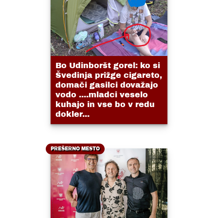
Bo Udinboršt gorel: ko si
Švedinja prižge cigareto,
domači gasilci dovažajo
vodo ....mladci veselo
kuhajo in vse bo v redu
dokler...
PREŠERNO MESTO