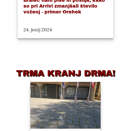
Bralec nam piše in pošilja, kako
so pri Arrivi zmanjšali število
voženj - primer Orehek
24. junij 2024
TRMA KRANJ DRMA!