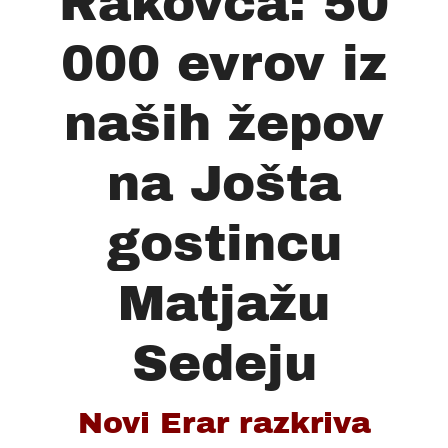
Rakovca: 50
000 evrov iz
naših žepov
na Jošta
gostincu
Matjažu
Sedeju
Novi Erar razkriva