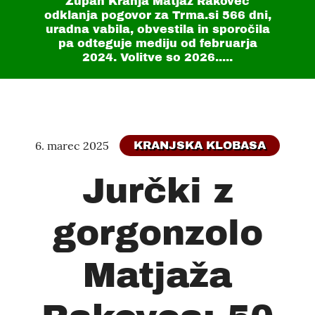
Župan Kranja Matjaž Rakovec
odklanja pogovor za Trma.si
566 dni
,
uradna vabila, obvestila in sporočila
pa odteguje mediju od februarja
2024. Volitve so 2026.....
6. marec 2025
KRANJSKA KLOBASA
Jurčki z
gorgonzolo
Matjaža