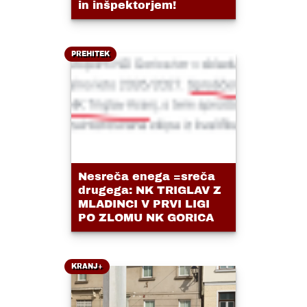
in inšpektorjem!
PREHITEK
Nesreča enega =sreča
drugega: NK TRIGLAV Z
MLADINCI V PRVI LIGI
PO ZLOMU NK GORICA
KRANJ+