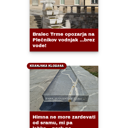
Bralec Trme opozarja na
Plečnikov vodnjak ...brez
vode!
KRANJSKA KLOBASA
Himna ne more zardevati
od sramu, mi pa