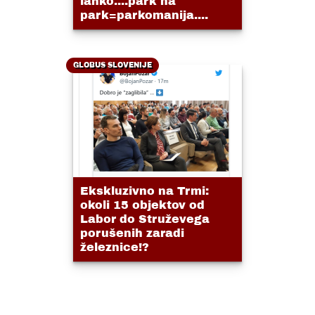
lahko....park na
park=parkomanija....
GLOBUS SLOVENIJE
Ekskluzivno na Trmi:
okoli 15 objektov od
Labor do Struževega
porušenih zaradi
železnice!?