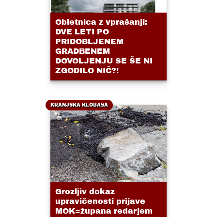
Obletnica z vprašanji:
DVE LETI PO
PRIDOBLJENEM
GRADBENEM
DOVOLJENJU SE ŠE NI
ZGODILO NIČ?!
KRANJSKA KLOBASA
Grozljiv dokaz
upravičenosti prijave
MOK=župana redarjem