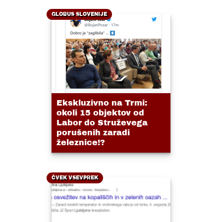
GLOBUS SLOVENIJE
Ekskluzivno na Trmi:
okoli 15 objektov od
Labor do Struževega
porušenih zaradi
železnice!?
ČVEK VSEVPREK