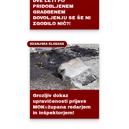
DVE LETI PO
PRIDOBLJENEM
GRADBENEM
DOVOLJENJU SE ŠE NI
ZGODILO NIČ?!
KRANJSKA KLOBASA
Grozljiv dokaz
upravičenosti prijave
MOK=župana redarjem
in inšpektorjem!