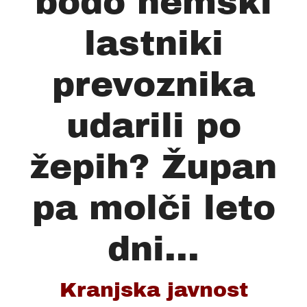
bodo nemški
lastniki
prevoznika
udarili po
žepih? Župan
pa molči leto
dni...
Kranjska javnost