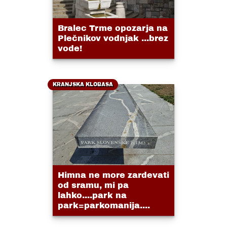
Bralec Trme opozarja na
Plečnikov vodnjak ...brez
vode!
KRANJSKA KLOBASA
Himna ne more zardevati
od sramu, mi pa
lahko....park na
park=parkomanija....