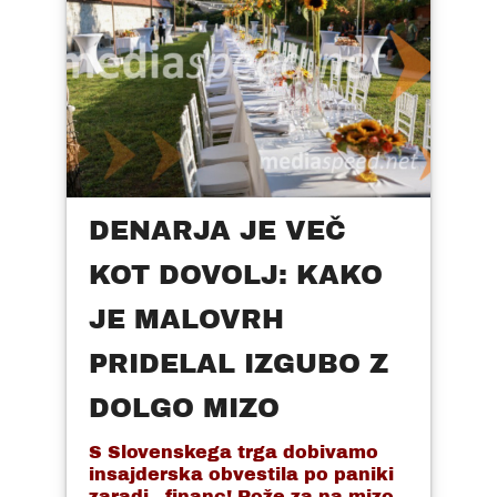
DENARJA JE VEČ
KOT DOVOLJ: KAKO
JE MALOVRH
PRIDELAL IZGUBO Z
DOLGO MIZO
S Slovenskega trga dobivamo
insajderska obvestila po paniki
zaradi - financ! Rože za na mizo