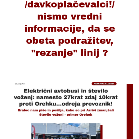
/davkoplačevalci!/
nismo vredni
informacije, da se
obeta podražitev,
"rezanje" linij ?