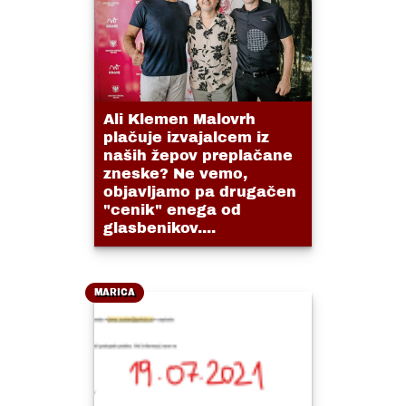
Ali Klemen Malovrh
plačuje izvajalcem iz
naših žepov preplačane
zneske? Ne vemo,
objavljamo pa drugačen
"cenik" enega od
glasbenikov....
MARICA