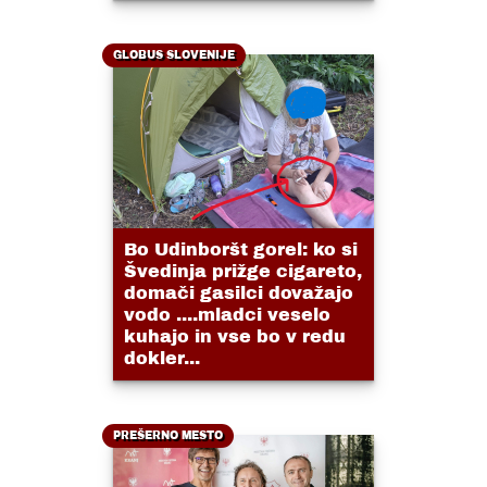
GLOBUS SLOVENIJE
Bo Udinboršt gorel: ko si
Švedinja prižge cigareto,
domači gasilci dovažajo
vodo ....mladci veselo
kuhajo in vse bo v redu
dokler...
PREŠERNO MESTO