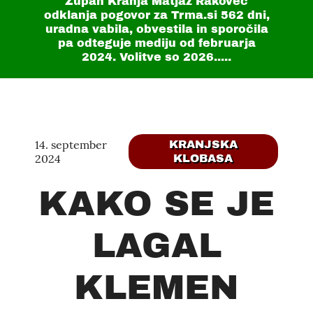
Župan Kranja Matjaž Rakovec
odklanja pogovor za Trma.si
562 dni
,
uradna vabila, obvestila in sporočila
pa odteguje mediju od februarja
2024. Volitve so 2026.....
14. september
KRANJSKA
2024
KLOBASA
KAKO SE JE
LAGAL
KLEMEN