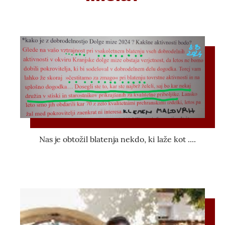
Nas je obtožil blatenja nekdo, ki laže kot ....