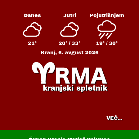
Danes
Jutri
Pojutrišnjem
21°
20° /
33°
19° /
30°
Kranj,
6. avgust 2026
kranjski spletnik
VEČ...