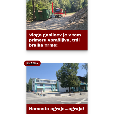
Vloga gasilcev je v tem
primeru vprašljiva, trdi
bralka Trme!
KRANJ+
Namesto ograje...ograja!