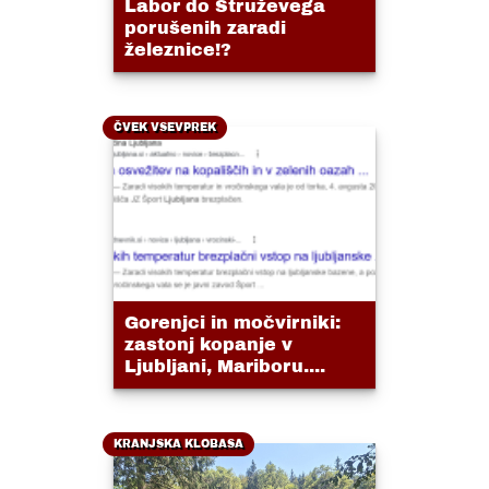
Labor do Struževega
porušenih zaradi
železnice!?
ČVEK VSEVPREK
Gorenjci in močvirniki:
zastonj kopanje v
Ljubljani, Mariboru....
KRANJSKA KLOBASA