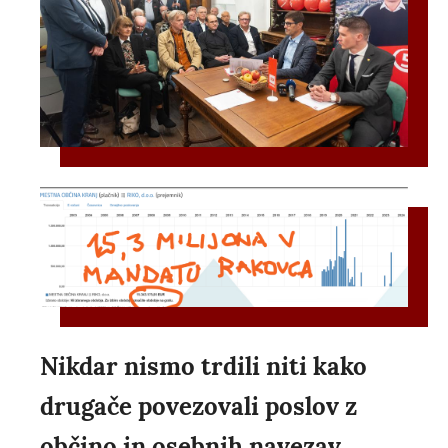
Nikdar nismo trdili niti kako
drugače povezovali poslov z
občino in osebnih navezav