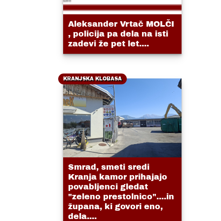
Aleksander Vrtač MOLČI
, policija pa dela na isti
zadevi že pet let....
KRANJSKA KLOBASA
Smrad, smeti sredi
Kranja kamor prihajajo
povabljenci gledat
"zeleno prestolnico"....in
župana, ki govori eno,
dela....