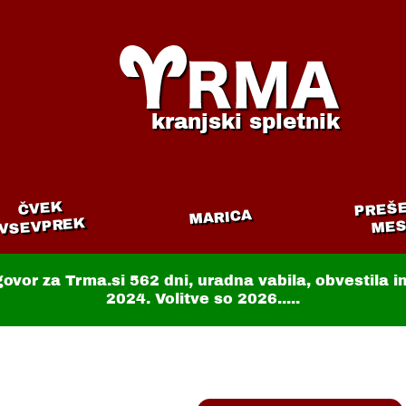
kranjski spletnik
PREŠ
ČVEK
MARICA
VSEVPREK
MES
govor za Trma.si
562 dni
, uradna vabila, obvestila 
2024. Volitve so 2026.....