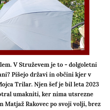
lem. V Struževem je to - dolgoletni
ni? Pišejo državi in občini kjer v
ojca Trilar. Njen šef je bil leta 2023
otral umakniti, ker nima utsrezne
n Matjaž Rakovec po svoji volji, brez