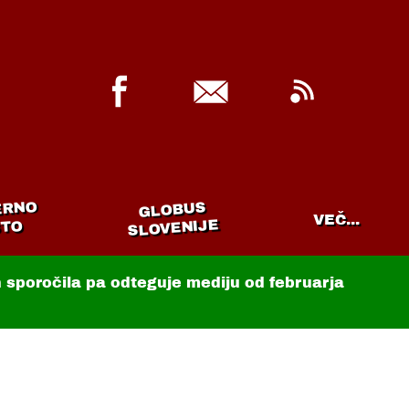
ERNO
GLOBUS
VEČ...
SLOVENIJE
TO
in sporočila pa odteguje mediju od februarja