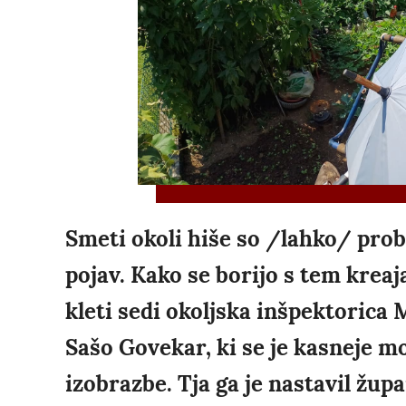
Smeti okoli hiše so /lahko/ prob
pojav. Kako se borijo s tem kreaja
kleti sedi okoljska inšpektorica M
Sašo Govekar, ki se je kasneje m
izobrazbe. Tja ga je nastavil župa