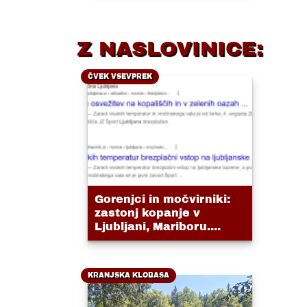
Z NASLOVINICE:
ČVEK VSEVPREK
Gorenjci in močvirniki:
zastonj kopanje v
Ljubljani, Mariboru....
KRANJSKA KLOBASA