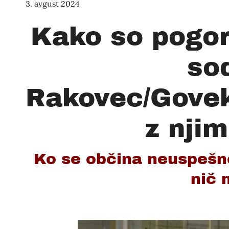
3. avgust 2024
Kako so pogor
so
Rakovec/Goveka
z njim
Ko se občina neuspešno
nič 