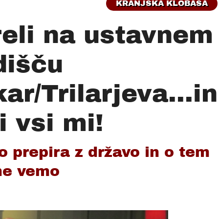
KRANJSKA KLOBASA
eli na ustavnem
dišču
r/Trilarjeva...in
i vsi mi!
 prepira z državo in o tem
ne vemo