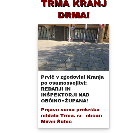
TRMA KRANJ
DRMA!
Prvič v zgodovini Kranja
po osamosvojitvi:
REDARJI IN
INŠPEKTORJI NAD
OBČINO=ŽUPANA!
Prijavo suma prekrška
oddala Trma. si - občan
Miran Šubic