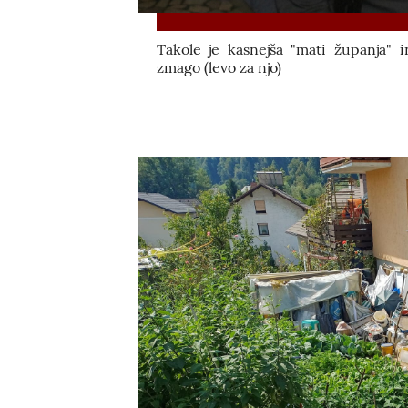
Takole je kasnejša "mati županja" in
zmago (levo za njo)