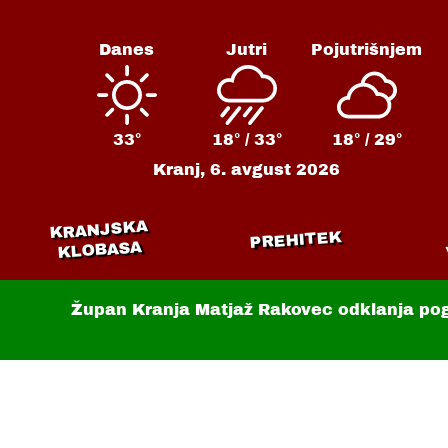
Danes
Jutri
Pojutrišnjem
33°
18° /
33°
18° /
29°
Kranj,
6. avgust 2026
KRANJSKA
PREHITEK
KLOBASA
Župan Kranja Matjaž Rakovec odklanja po