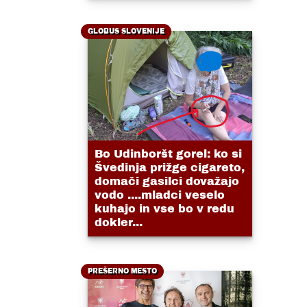
GLOBUS SLOVENIJE
Bo Udinboršt gorel: ko si
Švedinja prižge cigareto,
domači gasilci dovažajo
vodo ....mladci veselo
kuhajo in vse bo v redu
dokler...
PREŠERNO MESTO