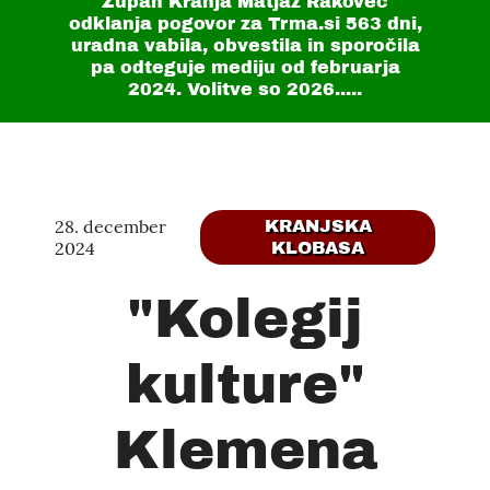
Župan Kranja Matjaž Rakovec
odklanja pogovor za Trma.si
563 dni
,
uradna vabila, obvestila in sporočila
pa odteguje mediju od februarja
2024. Volitve so 2026.....
28. december
KRANJSKA
2024
KLOBASA
"Kolegij
kulture"
Klemena