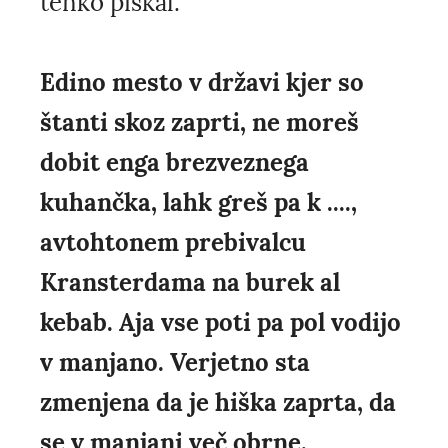
tenko piskal.
Edino mesto v državi kjer so
štanti skoz zaprti, ne moreš
dobit enga brezveznega
kuhančka, lahk greš pa k ....,
avtohtonem prebivalcu
Kransterdama na burek al
kebab. Aja vse poti pa pol vodijo
v manjano. Verjetno sta
zmenjena da je hiška zaprta, da
se v manjani več obrne.