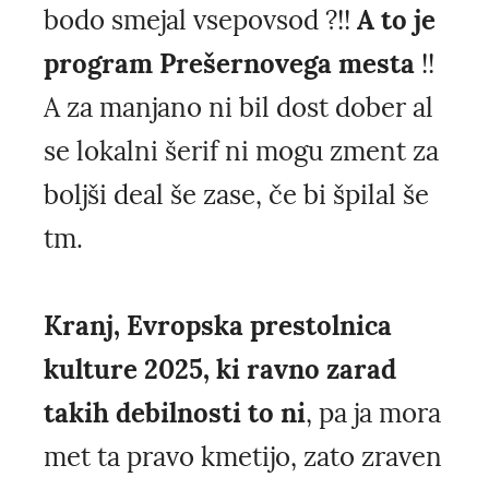
bodo smejal vsepovsod ?!!
A to je
program Prešernovega mesta
!!
A za manjano ni bil dost dober al
se lokalni šerif ni mogu zment za
boljši deal še zase, če bi špilal še
tm.
Kranj, Evropska prestolnica
kulture 2025, ki ravno zarad
takih debilnosti to ni
, pa ja mora
met ta pravo kmetijo, zato zraven