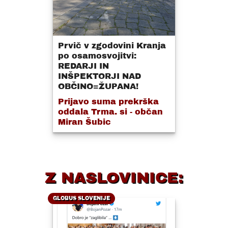
Prvič v zgodovini Kranja
po osamosvojitvi:
REDARJI IN
INŠPEKTORJI NAD
OBČINO=ŽUPANA!
Prijavo suma prekrška
oddala Trma. si - občan
Miran Šubic
Z NASLOVINICE:
GLOBUS SLOVENIJE