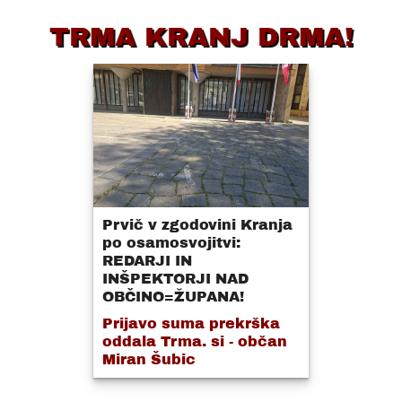
TRMA KRANJ DRMA!
Prvič v zgodovini Kranja
po osamosvojitvi:
REDARJI IN
INŠPEKTORJI NAD
OBČINO=ŽUPANA!
Prijavo suma prekrška
oddala Trma. si - občan
Miran Šubic