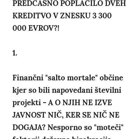
PREDČASNO POPLAČILO DVEH
KREDITVO V ZNESKU 3 300
000 EVROV?!
1.
Finančni "salto mortale" občine
kjer so bili napovedani številni
projekti - A O NJIH NE IZVE
JAVNOST NIČ, KER SE NIČ NE
DOGAJA? Nesporno so "moteči"