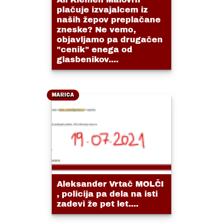
plačuje izvajalcem iz
naših žepov preplačane
zneske? Ne vemo,
objavljamo pa drugačen
"cenik" enega od
glasbenikov....
MARICA
Aleksander Vrtač MOLČI
, policija pa dela na isti
zadevi že pet let....