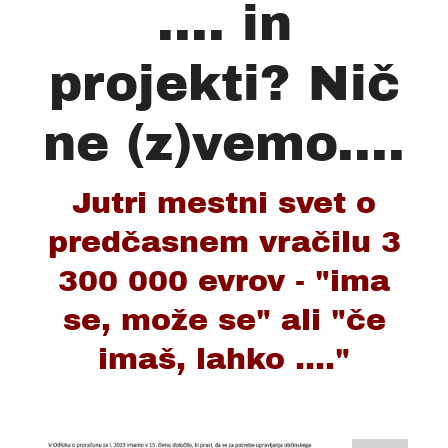
.... in
projekti? Nič
ne (z)vemo....
Jutri mestni svet o
predčasnem vračilu 3
300 000 evrov - "ima
se, može se" ali "če
imaš, lahko ...."