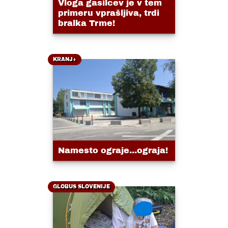
Vloga gasilcev je v tem
primeru vprašljiva, trdi
bralka Trme!
KRANJ+
Namesto ograje...ograja!
GLOBUS SLOVENIJE