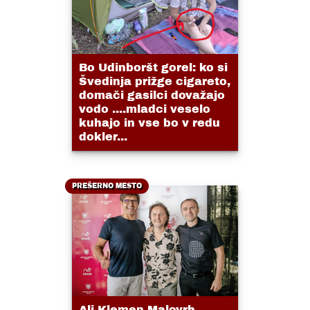
Bo Udinboršt gorel: ko si
Švedinja prižge cigareto,
domači gasilci dovažajo
vodo ....mladci veselo
kuhajo in vse bo v redu
dokler...
PREŠERNO MESTO
Ali Klemen Malovrh