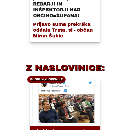
REDARJI IN
INŠPEKTORJI NAD
OBČINO=ŽUPANA!
Prijavo suma prekrška
oddala Trma. si - občan
Miran Šubic
Z NASLOVINICE:
GLOBUS SLOVENIJE