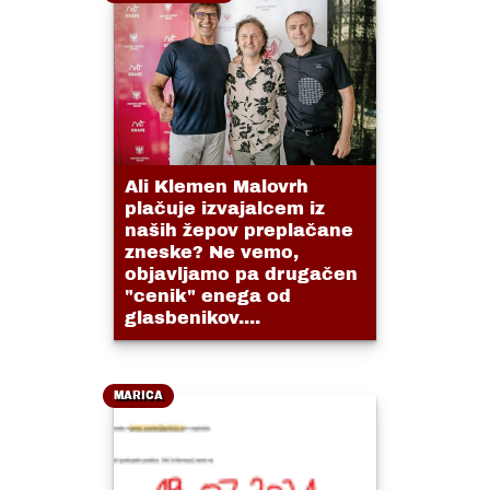
Ali Klemen Malovrh
plačuje izvajalcem iz
naših žepov preplačane
zneske? Ne vemo,
objavljamo pa drugačen
"cenik" enega od
glasbenikov....
MARICA