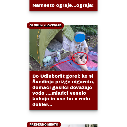
Namesto ograje...ograja!
GLOBUS SLOVENIJE
Bo Udinboršt gorel: ko si
Švedinja prižge cigareto,
domači gasilci dovažajo
vodo ....mladci veselo
kuhajo in vse bo v redu
dokler...
PREŠERNO MESTO