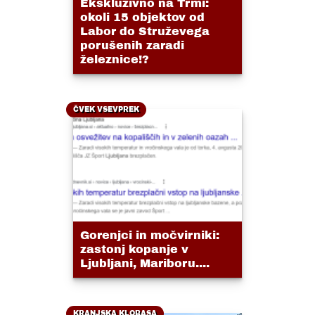
Ekskluzivno na Trmi:
okoli 15 objektov od
Labor do Struževega
porušenih zaradi
železnice!?
ČVEK VSEVPREK
Gorenjci in močvirniki:
zastonj kopanje v
Ljubljani, Mariboru....
KRANJSKA KLOBASA