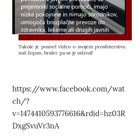
Takole je posnel video o svojem prosfoterstvu
naš župan, bralec pa se je odzval!
https://www.facebook.com/wat
ch/?
v=1474410593776616&rdid=hz03R
DxgSvuVr3nA