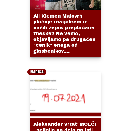
Ali Klemen Malovrh
plačuje izvajalcem iz
naših žepov preplačane
zneske? Ne vemo,
objavljamo pa drugačen
"cenik" enega od
glasbenikov....
MARICA
Aleksander Vrtač MOLČI
, policija pa dela na isti