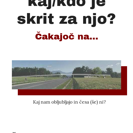
kaj/kdo je
skrit za njo?
Čakajoč na...
Kaj nam obljubljajo in česa (še) ni?