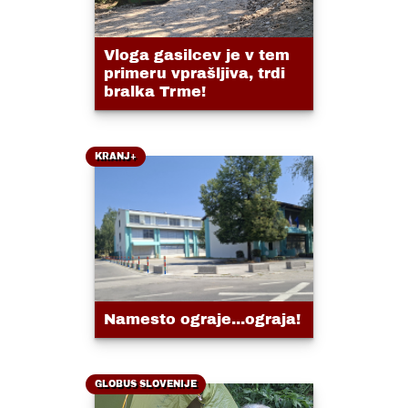
Vloga gasilcev je v tem
primeru vprašljiva, trdi
bralka Trme!
KRANJ+
Namesto ograje...ograja!
GLOBUS SLOVENIJE