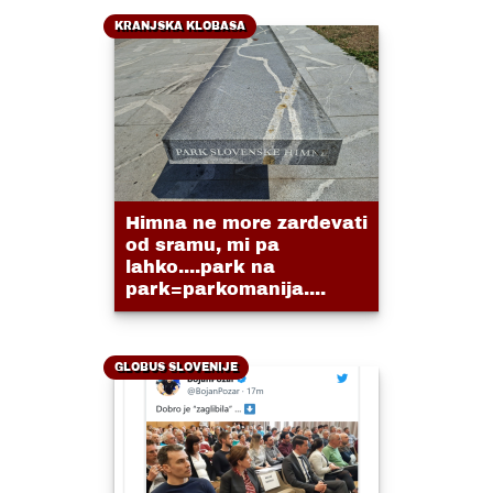
KRANJSKA KLOBASA
Himna ne more zardevati
od sramu, mi pa
lahko....park na
park=parkomanija....
GLOBUS SLOVENIJE