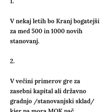
1.
V nekaj letih bo Kranj bogatejši
za med 500 in 1000 novih
stanovanj.
2.
V večini primerov gre za
zasebni kapital ali državno
gradnjo /stanovanjski sklad/
kjer pa mora MOK pač