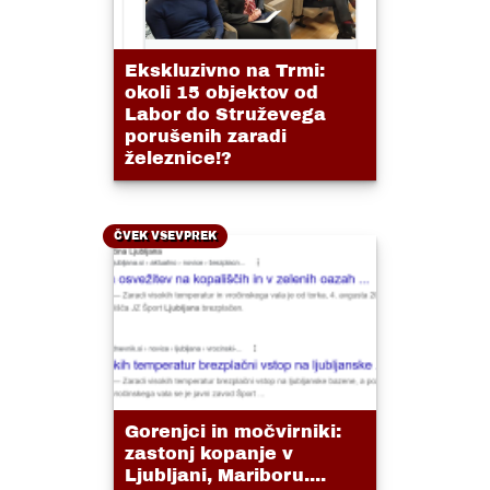
Ekskluzivno na Trmi:
okoli 15 objektov od
Labor do Struževega
porušenih zaradi
železnice!?
ČVEK VSEVPREK
Gorenjci in močvirniki:
zastonj kopanje v
Ljubljani, Mariboru....