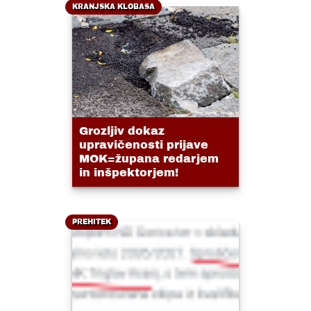
KRANJSKA KLOBASA
Grozljiv dokaz
upravičenosti prijave
MOK=župana redarjem
in inšpektorjem!
PREHITEK