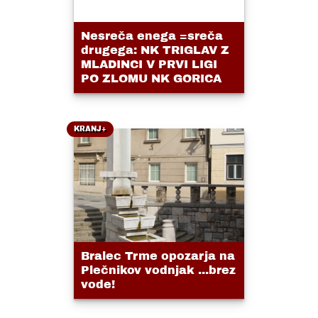
Nesreča enega =sreča
drugega: NK TRIGLAV Z
MLADINCI V PRVI LIGI
PO ZLOMU NK GORICA
KRANJ+
Bralec Trme opozarja na
Plečnikov vodnjak ...brez
vode!