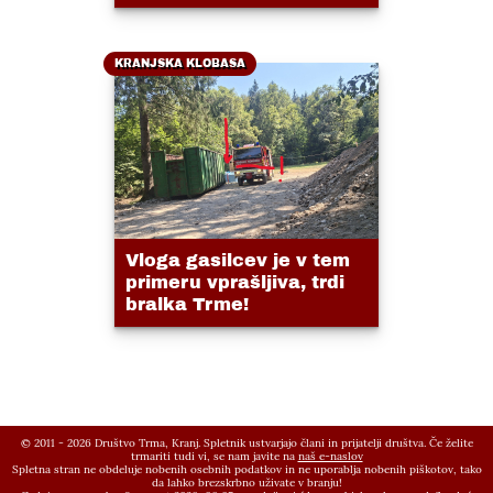
KRANJSKA KLOBASA
Vloga gasilcev je v tem
primeru vprašljiva, trdi
bralka Trme!
© 2011 - 2026 Društvo Trma, Kranj. Spletnik ustvarjajo člani in prijatelji društva. Če želite
trmariti tudi vi, se nam javite na
naš e-naslov
Spletna stran ne obdeluje nobenih osebnih podatkov in ne uporablja nobenih piškotov, tako
da lahko brezskrbno uživate v branju!