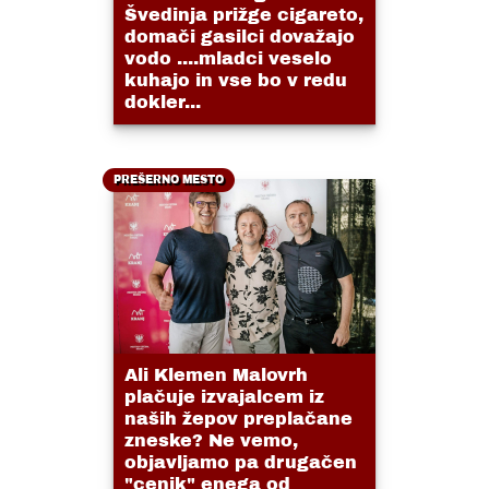
Švedinja prižge cigareto,
domači gasilci dovažajo
vodo ....mladci veselo
kuhajo in vse bo v redu
dokler...
PREŠERNO MESTO
Ali Klemen Malovrh
plačuje izvajalcem iz
naših žepov preplačane
zneske? Ne vemo,
objavljamo pa drugačen
"cenik" enega od