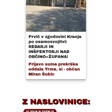
Prvič v zgodovini Kranja
po osamosvojitvi:
REDARJI IN
INŠPEKTORJI NAD
OBČINO=ŽUPANA!
Prijavo suma prekrška
oddala Trma. si - občan
Miran Šubic
Z NASLOVINICE:
GLOBUS SLOVENIJE