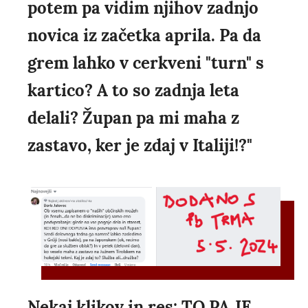
potem pa vidim njihov zadnjo
novica iz začetka aprila. Pa da
grem lahko v cerkveni "turn" s
kartico? A to so zadnja leta
delali? Župan pa mi maha z
zastavo, ker je zdaj v Italiji!?"
Nekaj klikov in res: TO PA JE