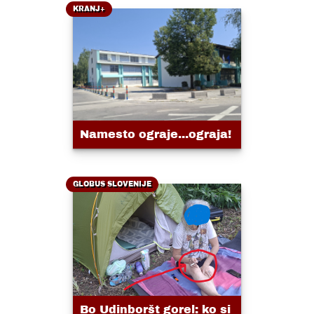
KRANJ+
Namesto ograje...ograja!
GLOBUS SLOVENIJE
Bo Udinboršt gorel: ko si