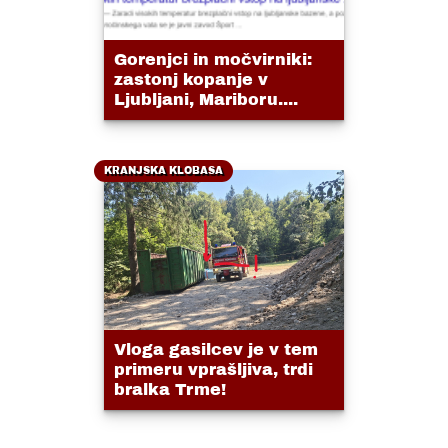
Gorenjci in močvirniki:
zastonj kopanje v
Ljubljani, Mariboru....
KRANJSKA KLOBASA
Vloga gasilcev je v tem
primeru vprašljiva, trdi
bralka Trme!