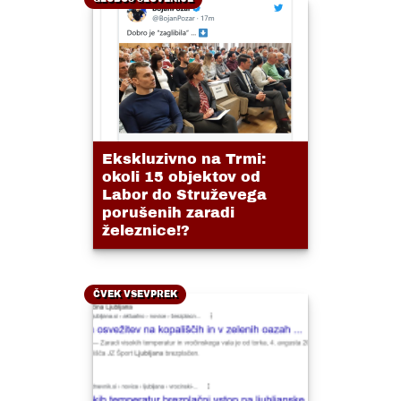
Ekskluzivno na Trmi:
okoli 15 objektov od
Labor do Struževega
porušenih zaradi
železnice!?
ČVEK VSEVPREK