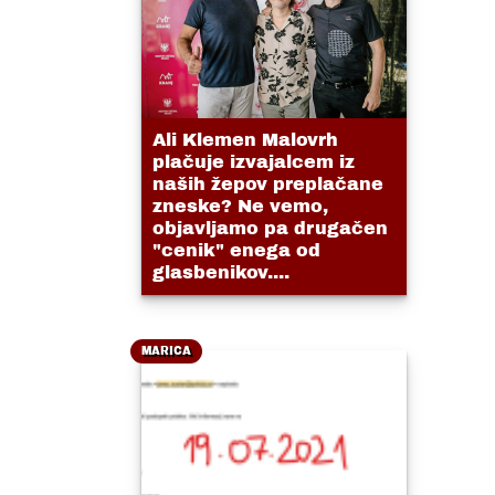
Ali Klemen Malovrh
plačuje izvajalcem iz
naših žepov preplačane
zneske? Ne vemo,
objavljamo pa drugačen
"cenik" enega od
glasbenikov....
MARICA