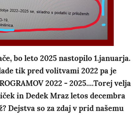
če, bo leto 2025 nastopilo 1.januarja.
ade tik pred volitvami 2022 pa je
OGRAMOV 2022 - 2025....Torej velja
žiček in Dedek Mraz letos decembra
vž? Dejstva so za zdaj v prid našemu