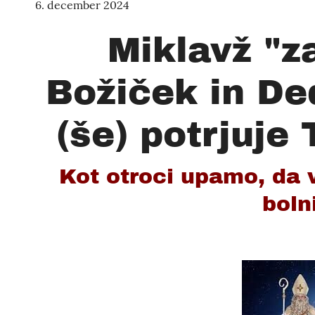
6. december 2024
Miklavž "za
Božiček in De
(še) potrjuje 
Kot otroci upamo, da 
boln