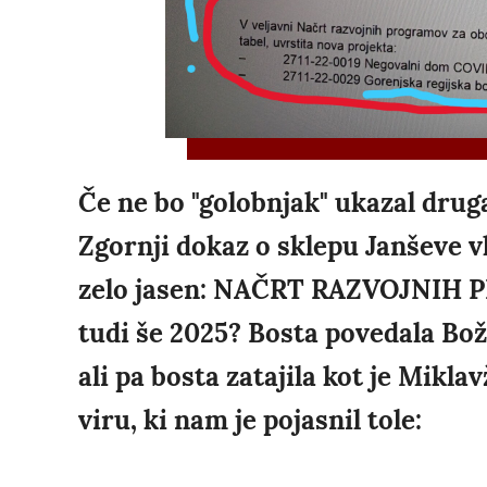
Če ne bo "golobnjak" ukazal druga
Zgornji dokaz o sklepu Janševe vl
zelo jasen: NAČRT RAZVOJNIH PR
tudi še 2025? Bosta povedala Bo
ali pa bosta zatajila kot je Mikla
viru, ki nam je pojasnil tole: