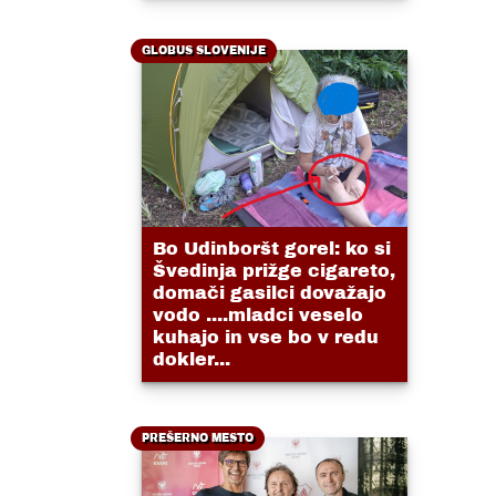
GLOBUS SLOVENIJE
Bo Udinboršt gorel: ko si
Švedinja prižge cigareto,
domači gasilci dovažajo
vodo ....mladci veselo
kuhajo in vse bo v redu
dokler...
PREŠERNO MESTO