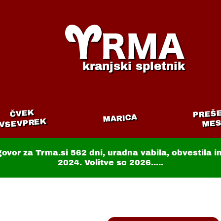
kranjski spletnik
PREŠ
ČVEK
MARICA
VSEVPREK
MES
govor za Trma.si
562 dni
, uradna vabila, obvestila 
2024. Volitve so 2026.....