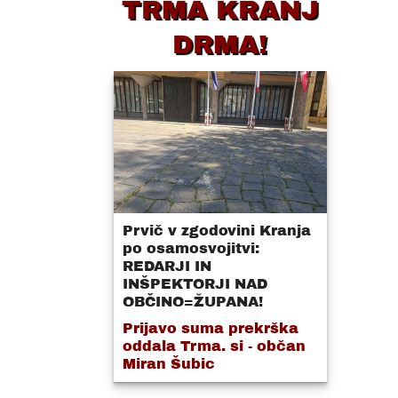
TRMA KRANJ
DRMA!
Prvič v zgodovini Kranja
po osamosvojitvi:
REDARJI IN
INŠPEKTORJI NAD
OBČINO=ŽUPANA!
Prijavo suma prekrška
oddala Trma. si - občan
Miran Šubic