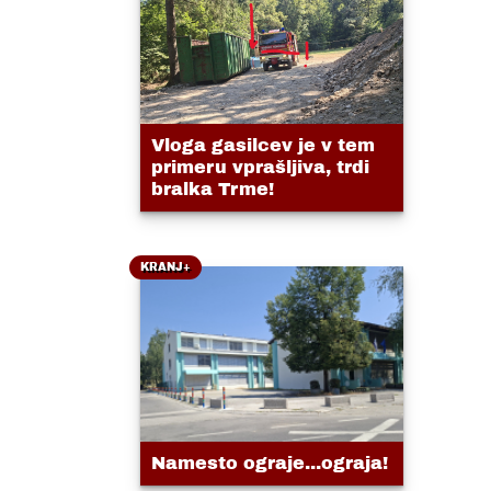
Vloga gasilcev je v tem
primeru vprašljiva, trdi
bralka Trme!
KRANJ+
Namesto ograje...ograja!