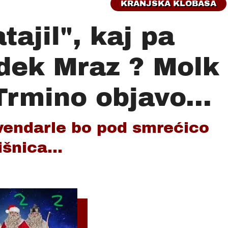
KRANJSKA KLOBASA
tajil", kaj pa
dek Mraz ? Molk
Trmino objavo...
vendarle bo pod smrećico
išnica...