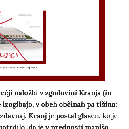
ečji naložbi v zgodovini Kranja (in
 izogibajo, v obeh občinah pa tišina:
 zdavnaj, Kranj je postal glasen, ko je
potrdilo, da je v prednosti manjša