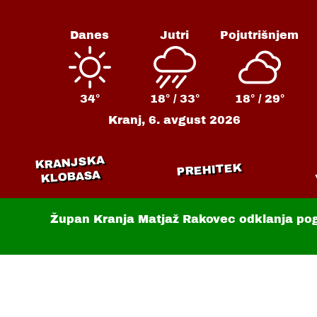
Danes
Jutri
Pojutrišnjem
34°
18° /
33°
18° /
29°
Kranj,
6. avgust 2026
KRANJSKA
PREHITEK
KLOBASA
Župan Kranja Matjaž Rakovec odklanja po