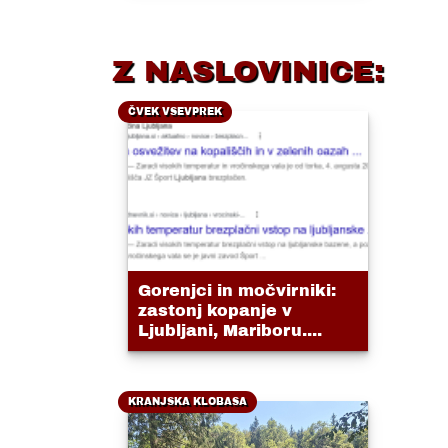
Z NASLOVINICE:
ČVEK VSEVPREK
Gorenjci in močvirniki:
zastonj kopanje v
Ljubljani, Mariboru....
KRANJSKA KLOBASA