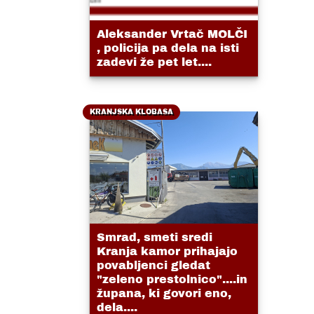
Aleksander Vrtač MOLČI
, policija pa dela na isti
zadevi že pet let....
KRANJSKA KLOBASA
Smrad, smeti sredi
Kranja kamor prihajajo
povabljenci gledat
"zeleno prestolnico"....in
župana, ki govori eno,
dela....