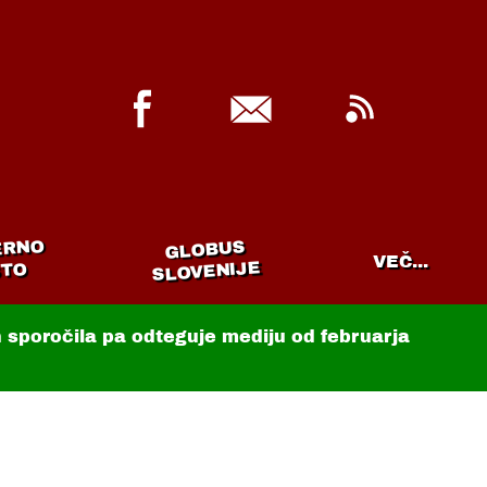
ERNO
GLOBUS
VEČ...
SLOVENIJE
TO
in sporočila pa odteguje mediju od februarja