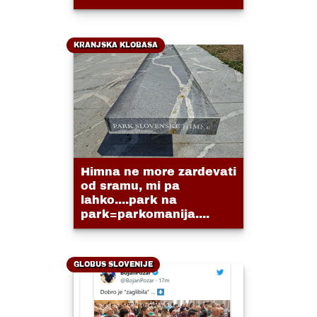
KRANJSKA KLOBASA
Himna ne more zardevati
od sramu, mi pa
lahko....park na
park=parkomanija....
GLOBUS SLOVENIJE