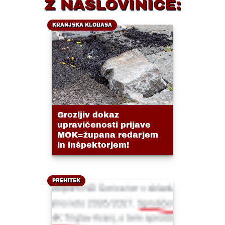
Z NASLOVINICE:
KRANJSKA KLOBASA
Grozljiv dokaz
upravičenosti prijave
MOK=župana redarjem
in inšpektorjem!
PREHITEK