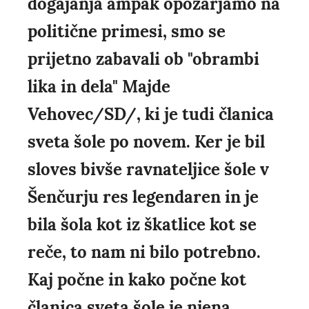
dogajanja ampak opozarjamo na
politične primesi, smo se
prijetno zabavali ob "obrambi
lika in dela" Majde
Vehovec/SD/, ki je tudi članica
sveta šole po novem. Ker je bil
sloves bivše ravnateljice šole v
Šenčurju res legendaren in je
bila šola kot iz škatlice kot se
reče, to nam ni bilo potrebno.
Kaj počne in kako počne kot
članica sveta šole je njena