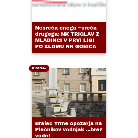
Nesreča enega =sreča
drugega: NK TRIGLAV Z
MLADINCI V PRVI LIGI
PO ZLOMU NK GORICA
KRANJ+
Bralec Trme opozarja na
Plečnikov vodnjak ...brez
vode!