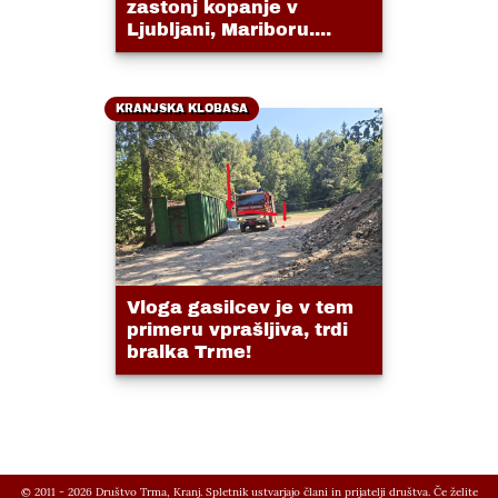
zastonj kopanje v
Ljubljani, Mariboru....
KRANJSKA KLOBASA
Vloga gasilcev je v tem
primeru vprašljiva, trdi
bralka Trme!
© 2011 - 2026 Društvo Trma, Kranj. Spletnik ustvarjajo člani in prijatelji društva. Če želite