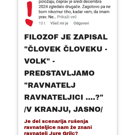
FILOZOF JE ZAPISAL
"ČLOVEK ČLOVEKU -
VOLK" -
PREDSTAVLJAMO
"RAVNATELJ
RAVNATELJICI ....?"
/V KRANJU, JASNO/
Je del scenarija rušenja
ravnateljice nam že znani
ravnatelj Jure Grilc?