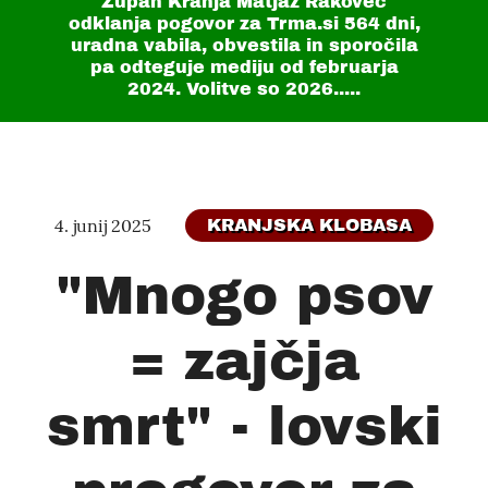
Župan Kranja Matjaž Rakovec
odklanja pogovor za Trma.si
564 dni
,
uradna vabila, obvestila in sporočila
pa odteguje mediju od februarja
2024. Volitve so 2026.....
4. junij 2025
KRANJSKA KLOBASA
"Mnogo psov
= zajčja
smrt" - lovski