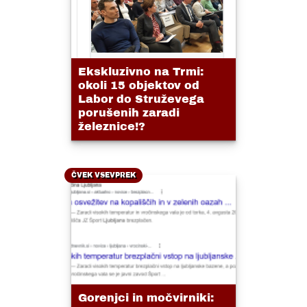
Ekskluzivno na Trmi:
okoli 15 objektov od
Labor do Struževega
porušenih zaradi
železnice!?
ČVEK VSEVPREK
Gorenjci in močvirniki: