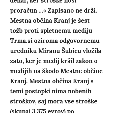
denar, ker stroške nosi
proračun ...« Zapisano ne drži.
Mestna občina Kranj je šest
tožb proti spletnemu mediju
Trma.si oziroma odgovornemu
uredniku Miranu Šubicu vložila
zato, ker je medij kršil zakon o
medijih na škodo Mestne občine
Kranj. Mestna občina Kranj s
temi postopki nima nobenih
stroškov, saj mora vse stroške
(skupaj 3.375 evrov) po