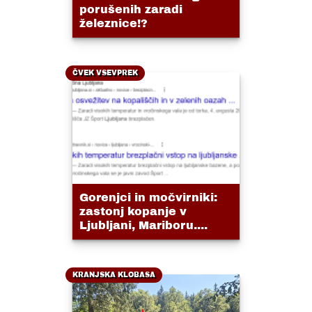
porušenih zaradi
železnice!?
ČVEK VSEVPREK
Gorenjci in močvirniki:
zastonj kopanje v
Ljubljani, Mariboru....
KRANJSKA KLOBASA