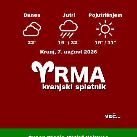
Danes
Jutri
Pojutrišnjem
22°
19° /
32°
19° /
31°
Kranj,
7. avgust 2026
kranjski spletnik
VEČ...