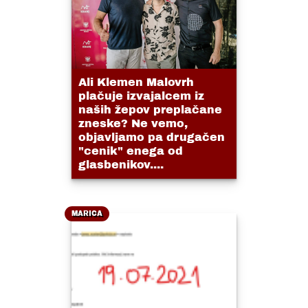
Ali Klemen Malovrh
plačuje izvajalcem iz
naših žepov preplačane
zneske? Ne vemo,
objavljamo pa drugačen
"cenik" enega od
glasbenikov....
MARICA