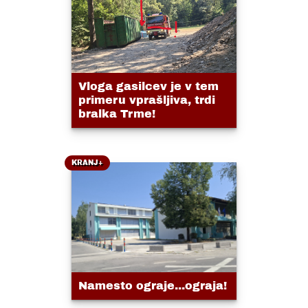
Vloga gasilcev je v tem
primeru vprašljiva, trdi
bralka Trme!
KRANJ+
Namesto ograje...ograja!