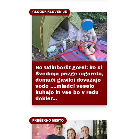
GLOBUS SLOVENIJE
Bo Udinboršt gorel: ko si
Švedinja prižge cigareto,
domači gasilci dovažajo
vodo ....mladci veselo
kuhajo in vse bo v redu
dokler...
PREŠERNO MESTO