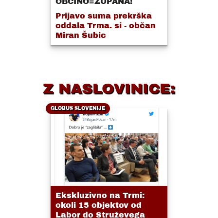
OBČINO=ŽUPANA!
Prijavo suma prekrška
oddala Trma. si - občan
Miran Šubic
Z NASLOVINICE:
GLOBUS SLOVENIJE
Ekskluzivno na Trmi:
okoli 15 objektov od
Labor do Struževega