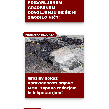
PRIDOBLJENEM
GRADBENEM
DOVOLJENJU SE ŠE NI
ZGODILO NIČ?!
KRANJSKA KLOBASA
Grozljiv dokaz
upravičenosti prijave
MOK=župana redarjem
in inšpektorjem!