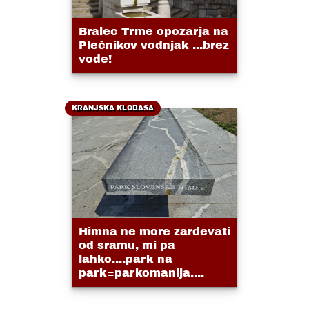
Bralec Trme opozarja na
Plečnikov vodnjak ...brez
vode!
KRANJSKA KLOBASA
Himna ne more zardevati
od sramu, mi pa
lahko....park na
park=parkomanija....