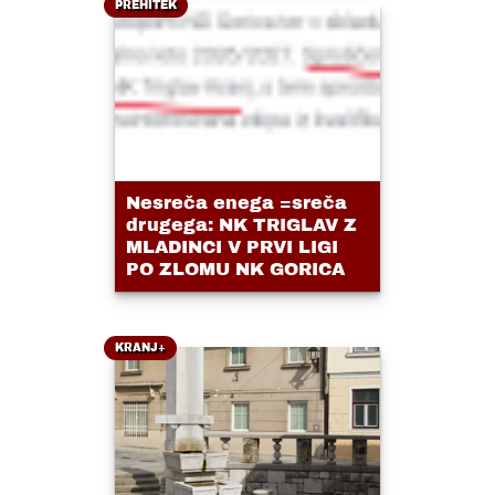
PREHITEK
Nesreča enega =sreča
drugega: NK TRIGLAV Z
MLADINCI V PRVI LIGI
PO ZLOMU NK GORICA
KRANJ+