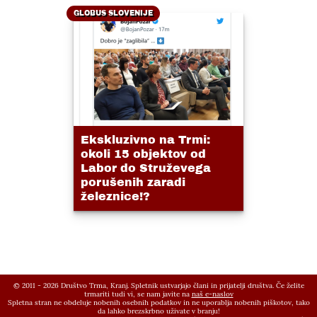
GLOBUS SLOVENIJE
Ekskluzivno na Trmi:
okoli 15 objektov od
Labor do Struževega
porušenih zaradi
železnice!?
© 2011 - 2026 Društvo Trma, Kranj. Spletnik ustvarjajo člani in prijatelji društva. Če želite
trmariti tudi vi, se nam javite na
naš e-naslov
Spletna stran ne obdeluje nobenih osebnih podatkov in ne uporablja nobenih piškotov, tako
da lahko brezskrbno uživate v branju!