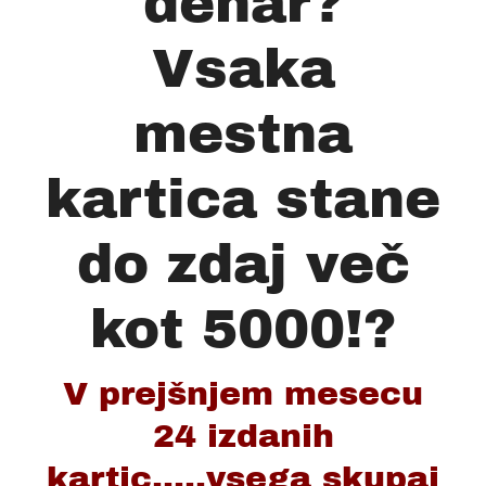
denar?
Vsaka
mestna
kartica stane
do zdaj več
kot 5000!?
V prejšnjem mesecu
24 izdanih
kartic.....vsega skupaj