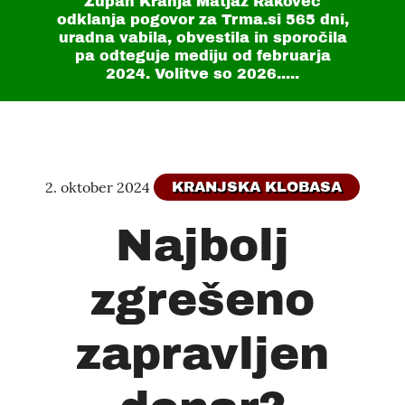
Župan Kranja Matjaž Rakovec
odklanja pogovor za Trma.si
565 dni
,
uradna vabila, obvestila in sporočila
pa odteguje mediju od februarja
2024. Volitve so 2026.....
2. oktober 2024
KRANJSKA KLOBASA
Najbolj
zgrešeno
zapravljen