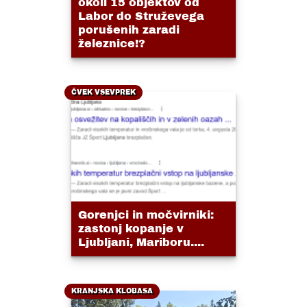
okoli 15 objektov od
Labor do Struževega
porušenih zaradi
železnice!?
ČVEK VSEVPREK
Gorenjci in močvirniki:
zastonj kopanje v
Ljubljani, Mariboru....
KRANJSKA KLOBASA