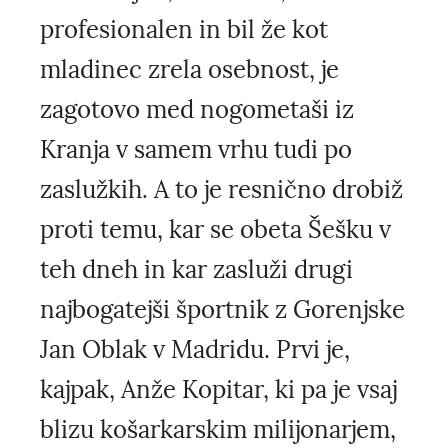
profesionalen in bil že kot
mladinec zrela osebnost, je
zagotovo med nogometaši iz
Kranja v samem vrhu tudi po
zaslužkih. A to je resnično drobiž
proti temu, kar se obeta Šešku v
teh dneh in kar zasluži drugi
najbogatejši športnik z Gorenjske
Jan Oblak v Madridu. Prvi je,
kajpak, Anže Kopitar, ki pa je vsaj
blizu košarkarskim milijonarjem,