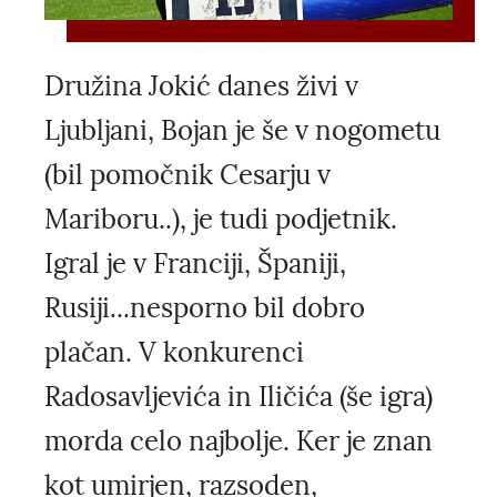
Družina Jokić danes živi v
Ljubljani, Bojan je še v nogometu
(bil pomočnik Cesarju v
Mariboru..), je tudi podjetnik.
Igral je v Franciji, Španiji,
Rusiji...nesporno bil dobro
plačan. V konkurenci
Radosavljevića in Iličića (še igra)
morda celo najbolje. Ker je znan
kot umirjen, razsoden,