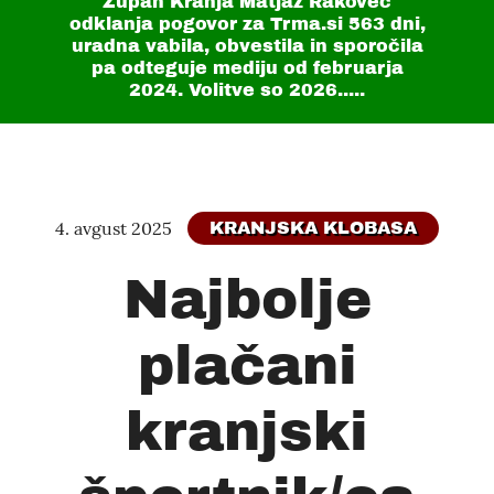
Župan Kranja Matjaž Rakovec
odklanja pogovor za Trma.si
563 dni
,
uradna vabila, obvestila in sporočila
pa odteguje mediju od februarja
2024. Volitve so 2026.....
4. avgust 2025
KRANJSKA KLOBASA
Najbolje
plačani
kranjski