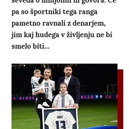
seveda o milijonih ni govora. Če
pa so športniki tega ranga
pametno ravnali z denarjem,
jim kaj hudega v življenju ne bi
smelo biti...