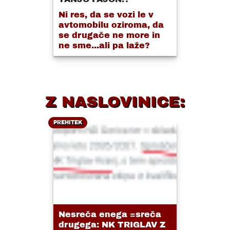
Ni res, da se vozi le v
avtomobilu oziroma, da
se drugače ne more in
ne sme...ali pa laže?
Z NASLOVINICE:
PREHITEK
Nesreča enega =sreča
drugega: NK TRIGLAV Z