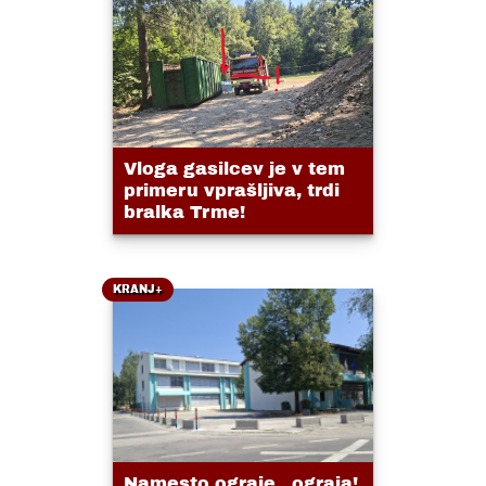
Vloga gasilcev je v tem
primeru vprašljiva, trdi
bralka Trme!
KRANJ+
Namesto ograje...ograja!