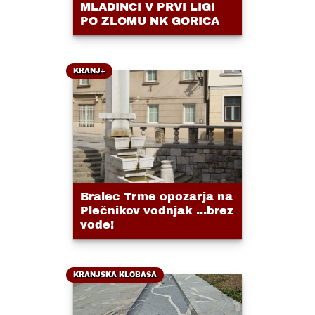
MLADINCI V PRVI LIGI
PO ZLOMU NK GORICA
KRANJ+
Bralec Trme opozarja na
Plečnikov vodnjak ...brez
vode!
KRANJSKA KLOBASA