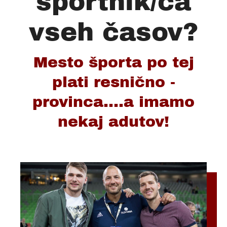
športnik/ca
vseh časov?
Mesto športa po tej
plati resnično -
provinca....a imamo
nekaj adutov!