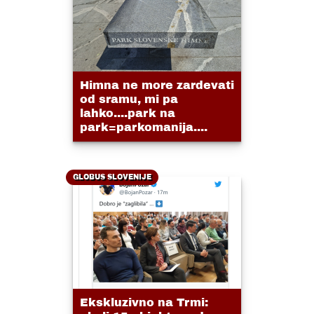
Himna ne more zardevati
od sramu, mi pa
lahko....park na
park=parkomanija....
GLOBUS SLOVENIJE
Ekskluzivno na Trmi: