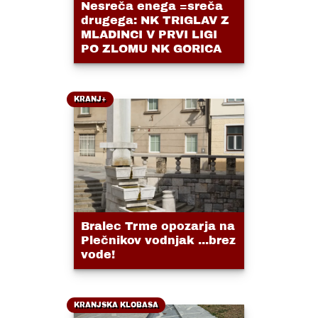
Nesreča enega =sreča
drugega: NK TRIGLAV Z
MLADINCI V PRVI LIGI
PO ZLOMU NK GORICA
KRANJ+
Bralec Trme opozarja na
Plečnikov vodnjak ...brez
vode!
KRANJSKA KLOBASA