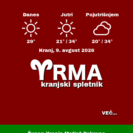
Danes
Jutri
Pojutrišnjem
29°
21° /
34°
20° /
34°
Kranj,
9. avgust 2026
kranjski spletnik
VEČ...