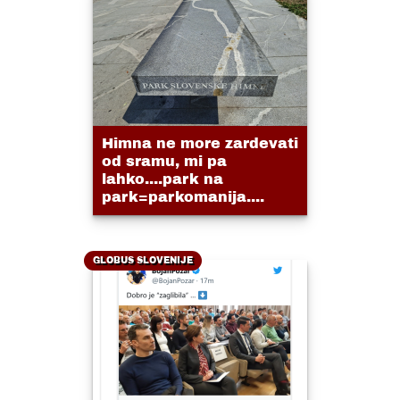
Himna ne more zardevati
od sramu, mi pa
lahko....park na
park=parkomanija....
GLOBUS SLOVENIJE