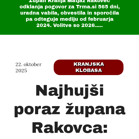
Župan Kranja Matjaž Rakovec
odklanja pogovor za Trma.si
565 dni
,
uradna vabila, obvestila in sporočila
pa odteguje mediju od februarja
2024. Volitve so 2026.....
22. oktober
KRANJSKA
2025
KLOBASA
Najhujši
poraz župana
Rakovca: