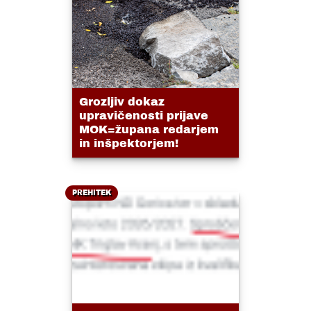
Grozljiv dokaz
upravičenosti prijave
MOK=župana redarjem
in inšpektorjem!
PREHITEK