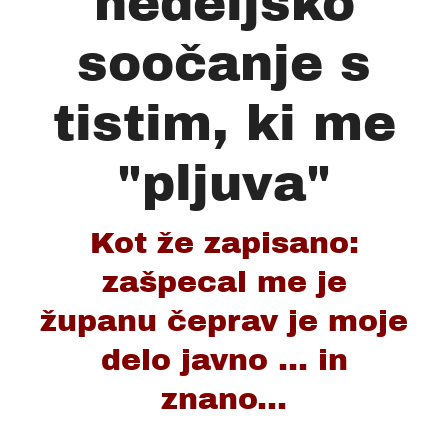
nedeljsko
soočanje s
tistim, ki me
"pljuva"
Kot že zapisano:
zašpecal me je
županu čeprav je moje
delo javno ... in
znano...