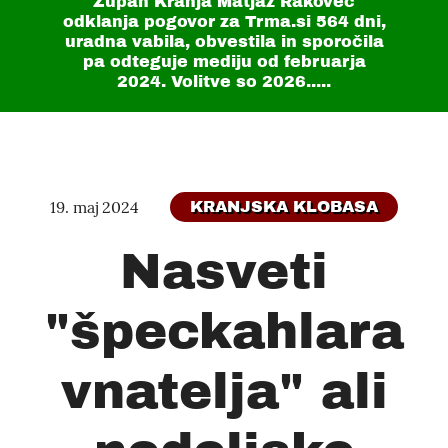
Župan Kranja Matjaž Rakovec
odklanja pogovor za Trma.si
564 dni
,
uradna vabila, obvestila in sporočila
pa odteguje mediju od februarja
2024. Volitve so 2026.....
19. maj 2024
KRANJSKA KLOBASA
Nasveti
"špeckahlara
vnatelja" ali