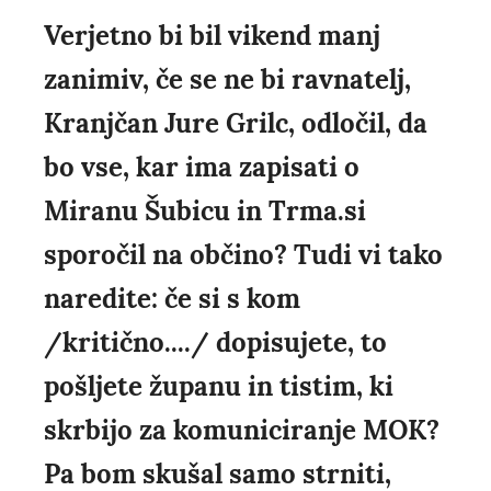
Verjetno bi bil vikend manj
zanimiv, če se ne bi ravnatelj,
Kranjčan Jure Grilc, odločil, da
bo vse, kar ima zapisati o
Miranu Šubicu in Trma.si
sporočil na občino? Tudi vi tako
naredite: če si s kom
/kritično..../ dopisujete, to
pošljete županu in tistim, ki
skrbijo za komuniciranje MOK?
Pa bom skušal samo strniti,