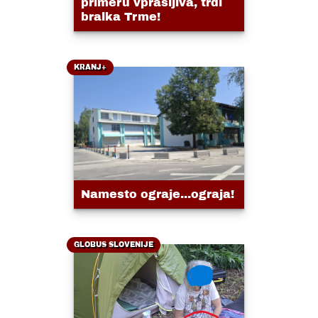
primeru vprašljiva, trdi
bralka Trme!
KRANJ+
Namesto ograje...ograja!
GLOBUS SLOVENIJE