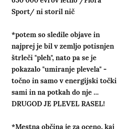
650 000 evrov letno /Flora
Sport/ ni storil nič
*potem so sledile objave in
najprej je bil v zemljo potisnjen
štrleči "pleh", nato pa se je
pokazalo "umiranje plevela" -
točno in samo v energijski točki
sami in na potkah do nje ...
DRUGOD JE PLEVEL RASEL!
*Mestna občina je za oceno, kaj