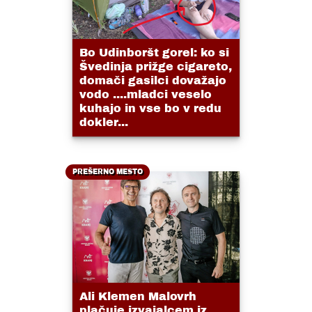
Bo Udinboršt gorel: ko si
Švedinja prižge cigareto,
domači gasilci dovažajo
vodo ....mladci veselo
kuhajo in vse bo v redu
dokler...
PREŠERNO MESTO
Ali Klemen Malovrh
plačuje izvajalcem iz