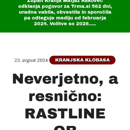
Župan Kranja Matjaž Rakovec
odklanja pogovor za Trma.si
562 dni
,
uradna vabila, obvestila in sporočila
pa odteguje mediju od februarja
2024. Volitve so 2026.....
23. avgust 2024
KRANJSKA KLOBASA
Neverjetno, a
resnično:
RASTLINE