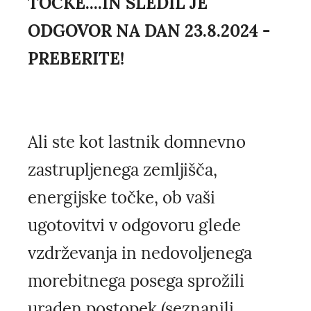
TOČKE....IN SLEDIL JE
ODGOVOR NA DAN 23.8.2024 -
PREBERITE!
Ali ste kot lastnik domnevno
zastrupljenega zemljišča,
energijske točke, ob vaši
ugotovitvi v odgovoru glede
vzdrževanja in nedovoljenega
morebitnega posega sprožili
uraden postopek (seznanili