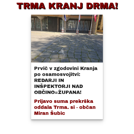
TRMA KRANJ DRMA!
Prvič v zgodovini Kranja
po osamosvojitvi:
REDARJI IN
INŠPEKTORJI NAD
OBČINO=ŽUPANA!
Prijavo suma prekrška
oddala Trma. si - občan
Miran Šubic