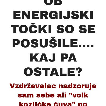
OB
ENERGIJSKI
TOČKI SO SE
POSUŠILE....
KAJ PA
OSTALE?
Vzdrževalec nadzoruje
sam sebe ali "volk
kozličke čuva" po