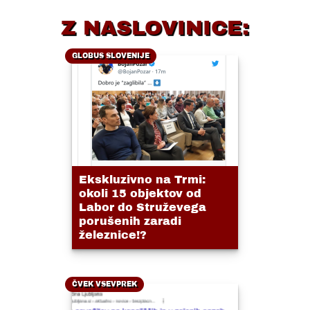
Z NASLOVINICE:
GLOBUS SLOVENIJE
Ekskluzivno na Trmi:
okoli 15 objektov od
Labor do Struževega
porušenih zaradi
železnice!?
ČVEK VSEVPREK