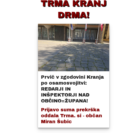
TRMA KRANJ
DRMA!
Prvič v zgodovini Kranja
po osamosvojitvi:
REDARJI IN
INŠPEKTORJI NAD
OBČINO=ŽUPANA!
Prijavo suma prekrška
oddala Trma. si - občan
Miran Šubic