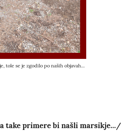
e, tole se je zgodilo po naših objavah...
a take primere bi našli marsikje.../