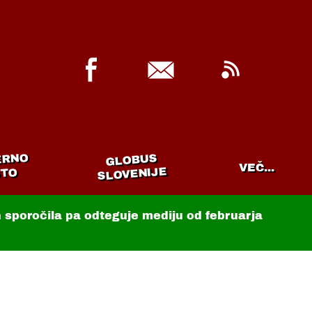
ERNO
GLOBUS
VEČ...
SLOVENIJE
TO
in sporočila pa odteguje mediju od februarja