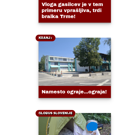
Vloga gasilcev je v tem
primeru vprašljiva, trdi
bralka Trme!
KRANJ+
Namesto ograje...ograja!
GLOBUS SLOVENIJE