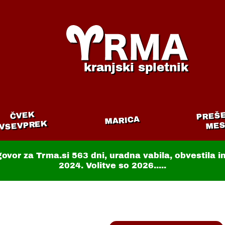
kranjski spletnik
PREŠ
ČVEK
MARICA
VSEVPREK
MES
govor za Trma.si
563 dni
, uradna vabila, obvestila 
2024. Volitve so 2026.....