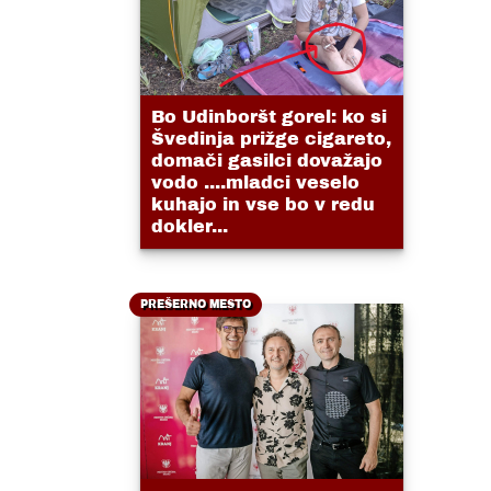
Bo Udinboršt gorel: ko si
Švedinja prižge cigareto,
domači gasilci dovažajo
vodo ....mladci veselo
kuhajo in vse bo v redu
dokler...
PREŠERNO MESTO