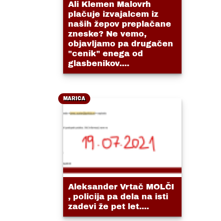
Ali Klemen Malovrh
plačuje izvajalcem iz
naših žepov preplačane
zneske? Ne vemo,
objavljamo pa drugačen
"cenik" enega od
glasbenikov....
MARICA
Aleksander Vrtač MOLČI
, policija pa dela na isti
zadevi že pet let....