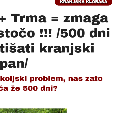
KRANJSKA KLOBASA
 + Trma = zmaga
stočo !!! /500 dni
išati kranjski
pan/
koljski problem, nas zato
ča že 500 dni?