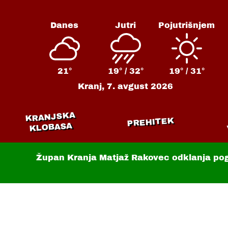
Danes
Jutri
Pojutrišnjem
21°
19° /
32°
19° /
31°
Kranj,
7. avgust 2026
KRANJSKA
PREHITEK
KLOBASA
Župan Kranja Matjaž Rakovec odklanja po