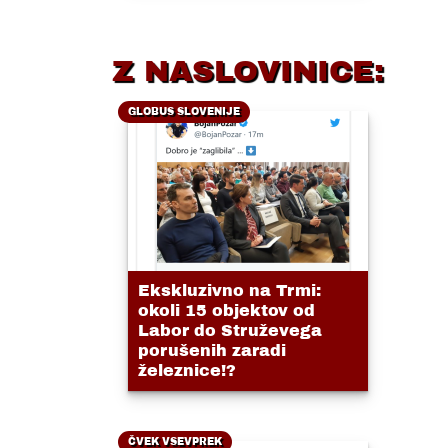
Z NASLOVINICE:
GLOBUS SLOVENIJE
Ekskluzivno na Trmi:
okoli 15 objektov od
Labor do Struževega
porušenih zaradi
železnice!?
ČVEK VSEVPREK