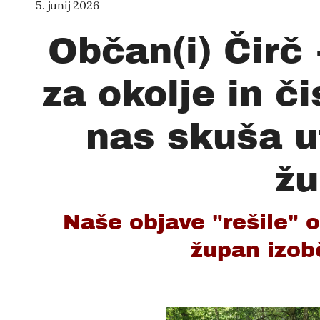
5. junij 2026
Občan(i) Čirč
za okolje in či
nas skuša ut
žu
Naše objave "rešile" o
župan izob