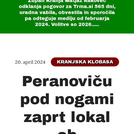
Župan Kranja Matjaž Rakovec
odklanja pogovor za Trma.si
565 dni
,
uradna vabila, obvestila in sporočila
pa odteguje mediju od februarja
2024. Volitve so 2026.....
20. april 2024
KRANJSKA KLOBASA
Peranoviču
pod nogami
zaprt lokal