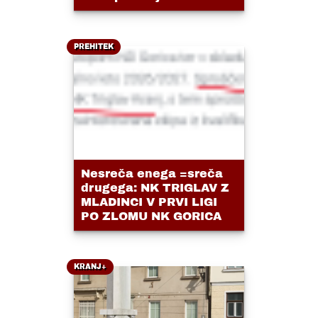
PREHITEK
Nesreča enega =sreča
drugega: NK TRIGLAV Z
MLADINCI V PRVI LIGI
PO ZLOMU NK GORICA
KRANJ+