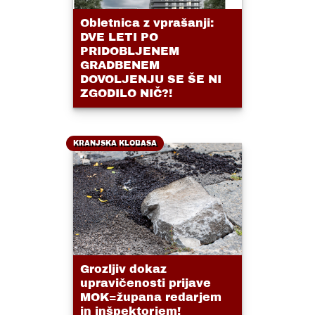
Obletnica z vprašanji:
DVE LETI PO
PRIDOBLJENEM
GRADBENEM
DOVOLJENJU SE ŠE NI
ZGODILO NIČ?!
KRANJSKA KLOBASA
Grozljiv dokaz
upravičenosti prijave
MOK=župana redarjem
in inšpektorjem!