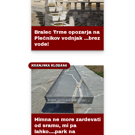
Bralec Trme opozarja na
Plečnikov vodnjak ...brez
vode!
KRANJSKA KLOBASA
Himna ne more zardevati
od sramu, mi pa
lahko....park na