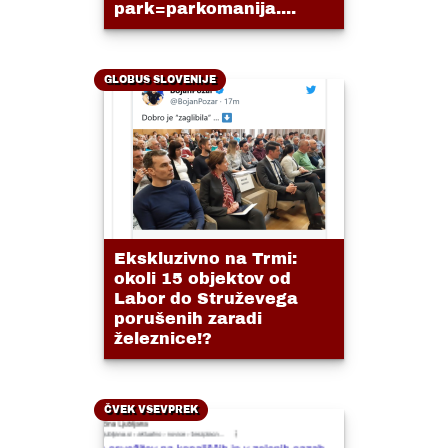
park=parkomanija....
GLOBUS SLOVENIJE
Ekskluzivno na Trmi:
okoli 15 objektov od
Labor do Struževega
porušenih zaradi
železnice!?
ČVEK VSEVPREK