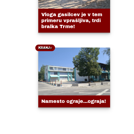
Vloga gasilcev je v tem
primeru vprašljiva, trdi
bralka Trme!
KRANJ+
Namesto ograje...ograja!