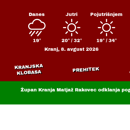
Danes
Jutri
Pojutrišnjem
19°
20° /
32°
19° /
34°
Kranj,
8. avgust 2026
KRANJSKA
PREHITEK
KLOBASA
Župan Kranja Matjaž Rakovec odklanja po