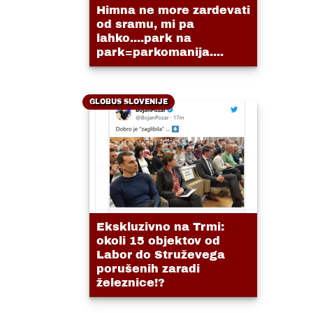
Himna ne more zardevati
od sramu, mi pa
lahko....park na
park=parkomanija....
GLOBUS SLOVENIJE
Ekskluzivno na Trmi:
okoli 15 objektov od
Labor do Struževega
porušenih zaradi
železnice!?