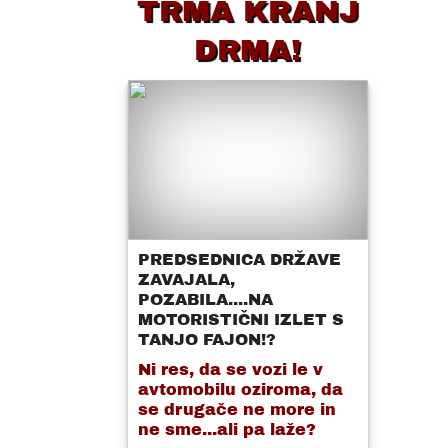
TRMA KRANJ
DRMA!
PREDSEDNICA DRŽAVE
ZAVAJALA,
POZABILA....NA
MOTORISTIČNI IZLET S
TANJO FAJON!?
Ni res, da se vozi le v
avtomobilu oziroma, da
se drugače ne more in
ne sme...ali pa laže?