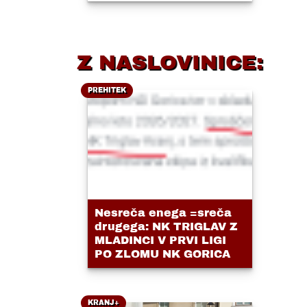
Z NASLOVINICE:
PREHITEK
Nesreča enega =sreča
drugega: NK TRIGLAV Z
MLADINCI V PRVI LIGI
PO ZLOMU NK GORICA
KRANJ+