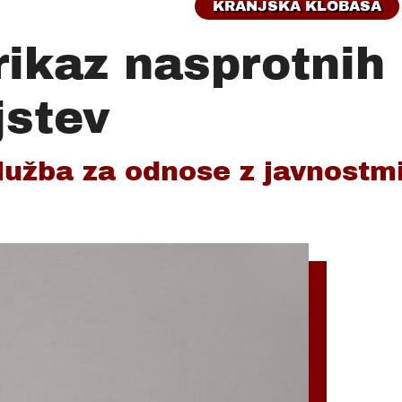
KRANJSKA KLOBASA
rikaz nasprotnih
jstev
služba za odnose z javnostm