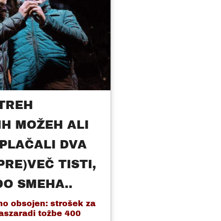
TREH
H MOŽEH ALI
PLAČALI DVA
PRE)VEČ TISTI,
DO SMEHA..
o obsojen: strošek za
aszaradi tožbe 400