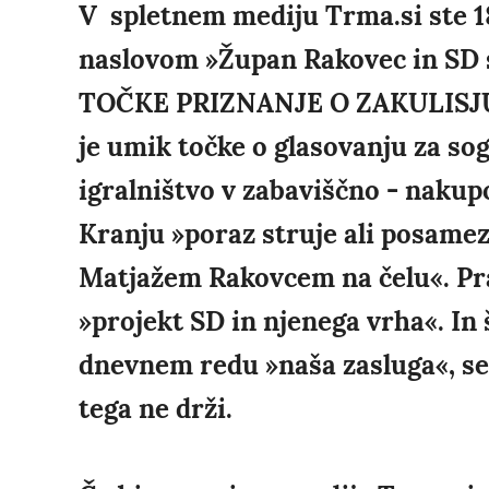
V spletnem mediju Trma.si ste 18
naslovom »Župan Rakovec in SD st
TOČKE PRIZNANJE O ZAKULISJU«.
je umik točke o glasovanju za sog
igralništvo v zabaviščno - naku
Kranju »poraz struje ali posamez
Matjažem Rakovcem na čelu«. Prav
»projekt SD in njenega vrha«. In š
dnevnem redu »naša zasluga«, se 
tega ne drži.