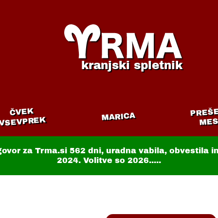
kranjski spletnik
PREŠ
ČVEK
MARICA
VSEVPREK
MES
govor za Trma.si
562 dni
, uradna vabila, obvestila 
2024. Volitve so 2026.....