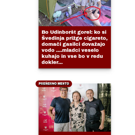
Bo Udinboršt gorel: ko si
Švedinja prižge cigareto,
domači gasilci dovažajo
vodo ....mladci veselo
kuhajo in vse bo v redu
dokler...
PREŠERNO MESTO