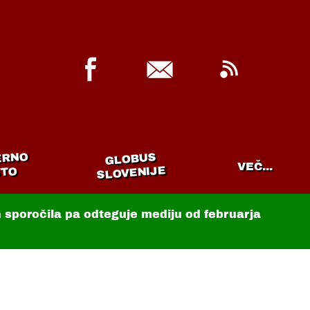
ERNO
GLOBUS
VEČ...
SLOVENIJE
TO
in sporočila pa odteguje mediju od februarja