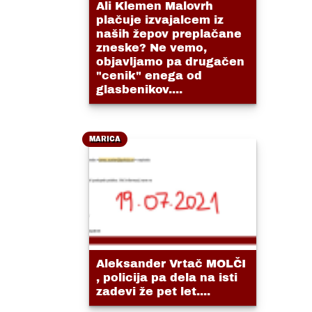
Ali Klemen Malovrh
plačuje izvajalcem iz
naših žepov preplačane
zneske? Ne vemo,
objavljamo pa drugačen
"cenik" enega od
glasbenikov....
MARICA
Aleksander Vrtač MOLČI
, policija pa dela na isti
zadevi že pet let....