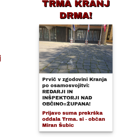
TRMA KRANJ
DRMA!
i
Prvič v zgodovini Kranja
po osamosvojitvi:
REDARJI IN
INŠPEKTORJI NAD
OBČINO=ŽUPANA!
Prijavo suma prekrška
oddala Trma. si - občan
Miran Šubic