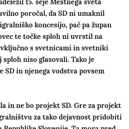
deležil 15. seje Mestnega sveta
avilno poročal, da SD ni umaknil
 igralniško koncesijo, pač pa župan
ec te točke sploh ni uvrstil na
 vključno s svetnicami in svetniki
 sploh niso glasovali. Tako je
ke SD in njenega vodstva povsem
ila in ne bo projekt SD. Gre za projekt
gralništvu za tako dejavnost pridobiti
da Republike Slovenije. Ta mora pred