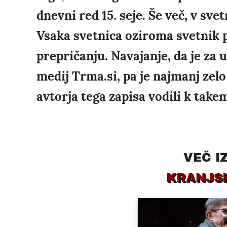
dnevni red 15. seje. Še več, v sve
Vsaka svetnica oziroma svetnik pa
prepričanju. Navajanje, da je za
medij Trma.si, pa je najmanj zel
avtorja tega zapisa vodili k take
VEČ I
KRANJS