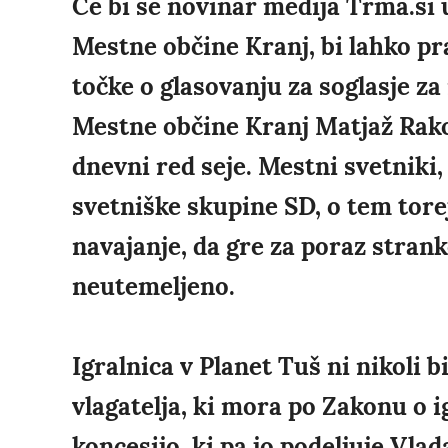
Če bi se novinar medija Trma.si u
Mestne občine Kranj, bi lahko pr
točke o glasovanju za soglasje za
Mestne občine Kranj Matjaž Rakov
dnevni red seje. Mestni svetniki,
svetniške skupine SD, o tem torej
navajanje, da gre za poraz stran
neutemeljeno.
Igralnica v Planet Tuš ni nikoli b
vlagatelja, ki mora po Zakonu o i
koncesijo, ki pa jo podeljuje Vla