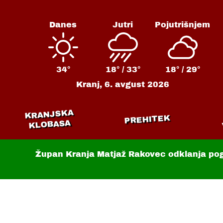
Danes
Jutri
Pojutrišnjem
34°
18° /
33°
18° /
29°
Kranj,
6. avgust 2026
KRANJSKA
PREHITEK
KLOBASA
Župan Kranja Matjaž Rakovec odklanja po