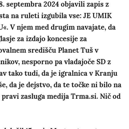
. septembra 2024 objavili zapis z
a na ruleti izgubila vse: JE UMIK
 V njem med drugim navajate, da
lasje za izdajo koncesije za
povalnem središču Planet Tuš v
nikov, nesporno pa vladajoče SD z
 tako tudi, da je igralnica v Kranju
e, da je dejstvo, da te točke ni bilo na
pravi zasluga medija Trma.si. Nič od