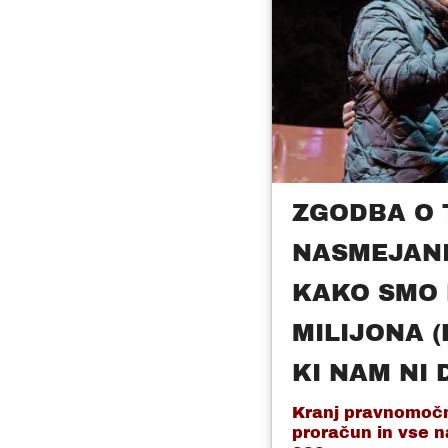
ZGODBA O 
NASMEJANI
KAKO SMO 
MILIJONA (
KI NAM NI 
Kranj pravnomočn
proračun in vse n