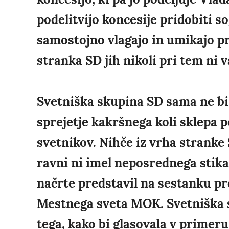
podelitvijo koncesije pridobiti so
samostojno vlagajo in umikajo pr
stranka SD jih nikoli pri tem ni v
Svetniška skupina SD sama ne bi m
sprejetje kakršnega koli sklepa 
svetnikov. Nihče iz vrha stranke 
ravni ni imel neposrednega stika 
načrte predstavil na sestanku p
Mestnega sveta MOK. Svetniška sk
tega, kako bi glasovala v primeru