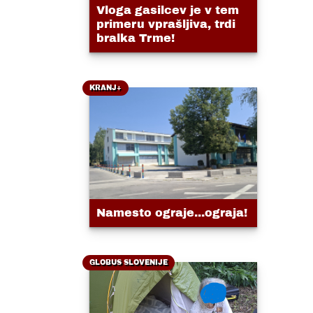
Vloga gasilcev je v tem
primeru vprašljiva, trdi
bralka Trme!
KRANJ+
Namesto ograje...ograja!
GLOBUS SLOVENIJE