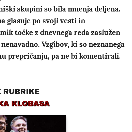
tniški skupini so bila mnenja deljena.
 glasuje po svoji vesti in
 umik točke z dnevnega reda zaslužen
o nenavadno. Vzgibov, ki so neznanega
mu prepričanju, pa ne bi komentirali.
Z RUBRIKE
KA KLOBASA