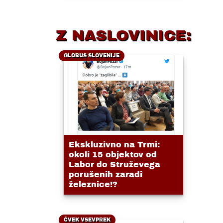
Z NASLOVINICE:
GLOBUS SLOVENIJE
Ekskluzivno na Trmi:
okoli 15 objektov od
Labor do Struževega
porušenih zaradi
železnice!?
ČVEK VSEVPREK