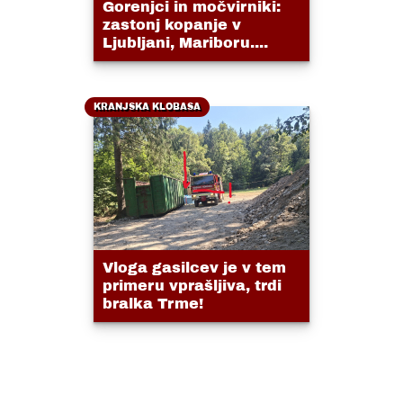
Gorenjci in močvirniki:
zastonj kopanje v
Ljubljani, Mariboru....
KRANJSKA KLOBASA
Vloga gasilcev je v tem
primeru vprašljiva, trdi
bralka Trme!