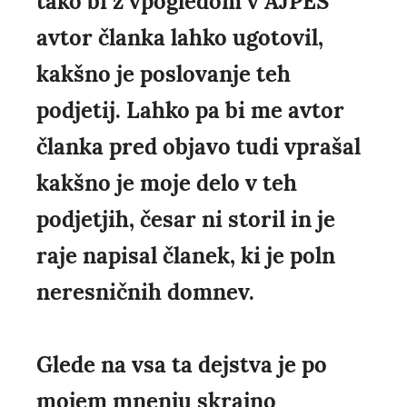
tako bi z vpogledom v AJPES
avtor članka lahko ugotovil,
kakšno je poslovanje teh
podjetij. Lahko pa bi me avtor
članka pred objavo tudi vprašal
kakšno je moje delo v teh
podjetjih, česar ni storil in je
raje napisal članek, ki je poln
neresničnih domnev.
Glede na vsa ta dejstva je po
mojem mnenju skrajno