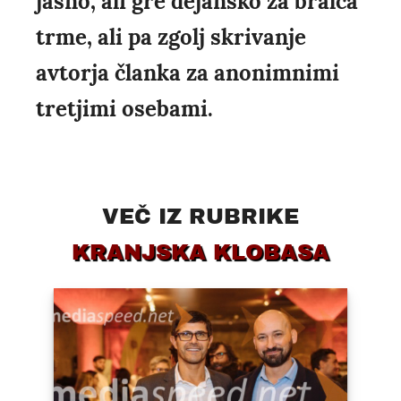
jasno, ali gre dejansko za bralca
trme, ali pa zgolj skrivanje
avtorja članka za anonimnimi
tretjimi osebami.
VEČ IZ RUBRIKE
KRANJSKA KLOBASA