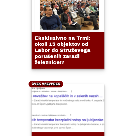
Ekskluzivno na Trmi:
okoli 15 objektov od
Labor do Struževega
porušenih zaradi
železnice!?
ČVEK VSEVPREK