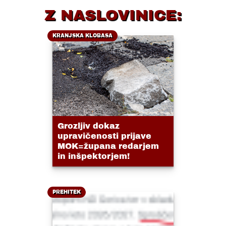
Z NASLOVINICE:
KRANJSKA KLOBASA
Grozljiv dokaz
upravičenosti prijave
MOK=župana redarjem
in inšpektorjem!
PREHITEK