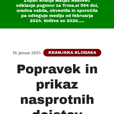
Župan Kranja Matjaž Rakovec
odklanja pogovor za Trma.si
564 dni
,
uradna vabila, obvestila in sporočila
pa odteguje mediju od februarja
2024. Volitve so 2026.....
19. januar 2025
KRANJSKA KLOBASA
Popravek in
prikaz
nasprotnih