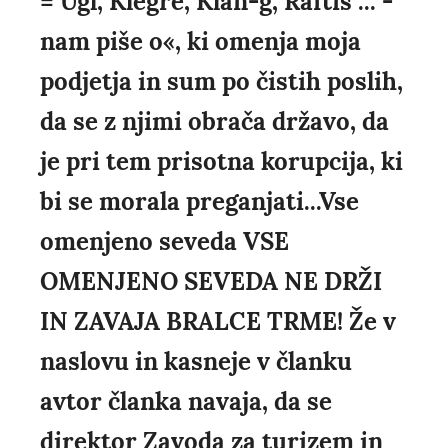
= Ugl, Klegre, Klan-g, Raftis ... -
nam piše o«, ki omenja moja
podjetja in sum po čistih poslih,
da se z njimi obrača državo, da
je pri tem prisotna korupcija, ki
bi se morala preganjati...Vse
omenjeno seveda VSE
OMENJENO SEVEDA NE DRŽI
IN ZAVAJA BRALCE TRME! Že v
naslovu in kasneje v članku
avtor članka navaja, da se
direktor Zavoda za turizem in