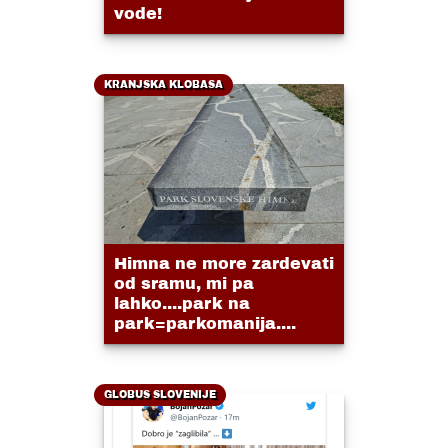
vode!
KRANJSKA KLOBASA
Himna ne more zardevati
od sramu, mi pa
lahko....park na
park=parkomanija....
GLOBUS SLOVENIJE