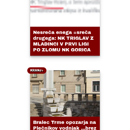
Nesreča enega =sreča
drugega: NK TRIGLAV Z
MLADINCI V PRVI LIGI
PO ZLOMU NK GORICA
KRANJ+
Bralec Trme opozarja na
Plečnikov vodnjak ...brez