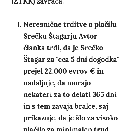
(ZTKK) zavrača.
Neresnične trditve o plačilu
Srečku Štagarju Avtor
članka trdi, da je Srečko
Štagar za "cca 5 dni dogodka"
prejel 22.000 evrov € in
nadaljuje, da morajo
nekateri za to delati 365 dni
in s tem zavaja bralce, saj
prikazuje, da je šlo za visoko
plačilo za minimalen trud.