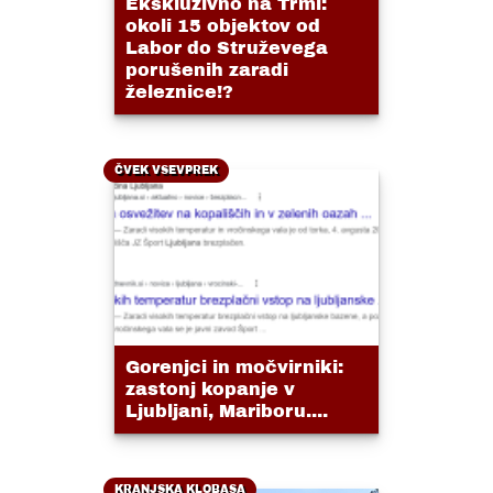
Ekskluzivno na Trmi:
okoli 15 objektov od
Labor do Struževega
porušenih zaradi
železnice!?
ČVEK VSEVPREK
Gorenjci in močvirniki:
zastonj kopanje v
Ljubljani, Mariboru....
KRANJSKA KLOBASA