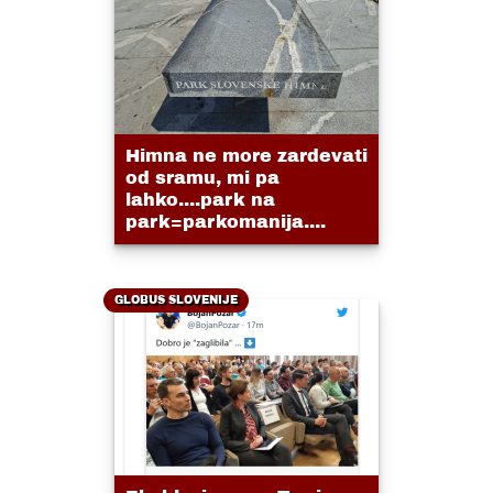
Himna ne more zardevati
od sramu, mi pa
lahko....park na
park=parkomanija....
GLOBUS SLOVENIJE