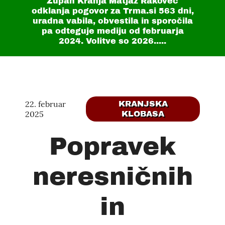
Župan Kranja Matjaž Rakovec
odklanja pogovor za Trma.si
563 dni
,
uradna vabila, obvestila in sporočila
pa odteguje mediju od februarja
2024. Volitve so 2026.....
22. februar
KRANJSKA
2025
KLOBASA
Popravek
neresničnih
in