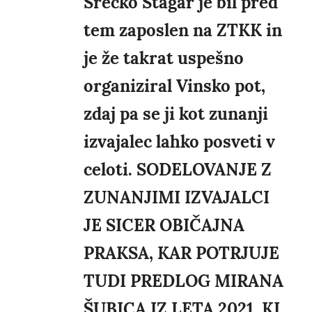
Srečko Štagar je bil pred
tem zaposlen na ZTKK in
je že takrat uspešno
organiziral Vinsko pot,
zdaj pa se ji kot zunanji
izvajalec lahko posveti v
celoti. SODELOVANJE Z
ZUNANJIMI IZVAJALCI
JE SICER OBIČAJNA
PRAKSA, KAR POTRJUJE
TUDI PREDLOG MIRANA
ŠUBICA IZ LETA 2021, KI