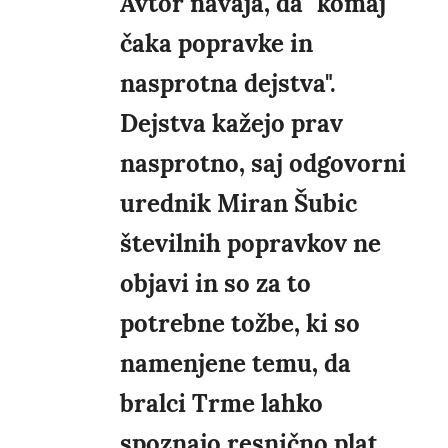
Avtor navaja, da "komaj
čaka popravke in
nasprotna dejstva".
Dejstva kažejo prav
nasprotno, saj odgovorni
urednik Miran Šubic
številnih popravkov ne
objavi in so za to
potrebne tožbe, ki so
namenjene temu, da
bralci Trme lahko
spoznajo resnično plat