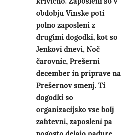
krivično. Zaposleni so v
obdobju Vinske poti
polno zaposleni z
drugimi dogodki, kot so
Jenkovi dnevi, Noč
čarovnic, Prešerni
december in priprave na
Prešernov smenj. Ti
dogodki so
organizacijsko vse bolj
zahtevni, zaposleni pa
pogosto delajo nadure.