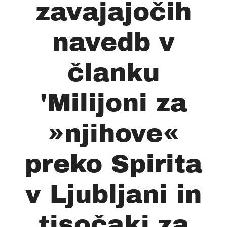
zavajajočih
navedb v
članku
'Milijoni za
»njihove«
preko Spirita
v Ljubljani in
tisočaki za