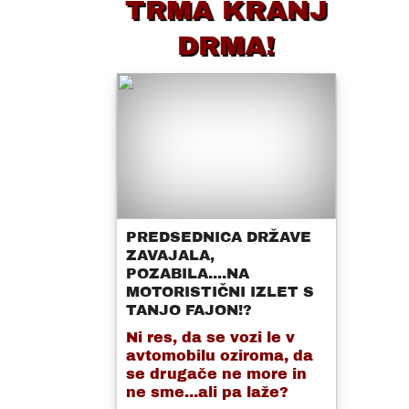
TRMA KRANJ
DRMA!
PREDSEDNICA DRŽAVE
ZAVAJALA,
POZABILA....NA
MOTORISTIČNI IZLET S
TANJO FAJON!?
Ni res, da se vozi le v
avtomobilu oziroma, da
se drugače ne more in
ne sme...ali pa laže?