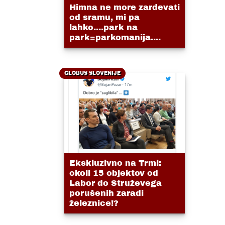
Himna ne more zardevati
od sramu, mi pa
lahko....park na
park=parkomanija....
GLOBUS SLOVENIJE
Ekskluzivno na Trmi:
okoli 15 objektov od
Labor do Struževega
porušenih zaradi
železnice!?