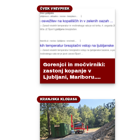
ČVEK VSEVPREK
Gorenjci in močvirniki:
zastonj kopanje v
Ljubljani, Mariboru....
KRANJSKA KLOBASA