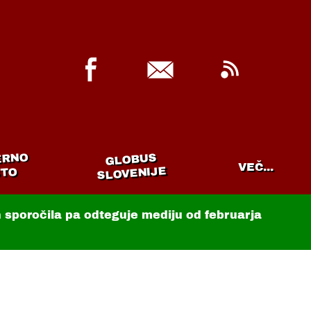
ERNO
GLOBUS
VEČ...
SLOVENIJE
TO
in sporočila pa odteguje mediju od februarja