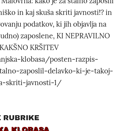
Malovrha: kako je za stalno zaposlil
iško in kaj skuša skriti javnosti!? in
anju podatkov, ki jih objavlja na
 (čudno) zaposlene, KI NEPRAVILNO
EKAKŠNO KRŠITEV
anjska-klobasa/posten-razpis-
alno-zaposlil-delavko-ki-je-takoj-
-skriti-javnosti-1/
Z RUBRIKE
KA KLOBASA