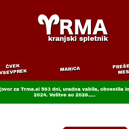
kranjski spletnik
PREŠ
ČVEK
MARICA
VSEVPREK
MES
govor za Trma.si
563 dni
, uradna vabila, obvestila 
2024. Volitve so 2026.....