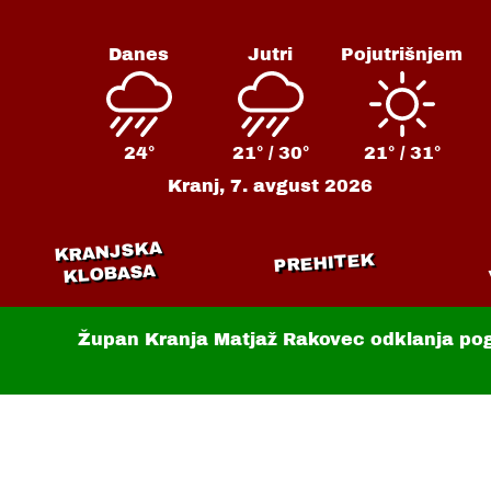
Danes
Jutri
Pojutrišnjem
24°
21° /
30°
21° /
31°
Kranj,
7. avgust 2026
KRANJSKA
PREHITEK
KLOBASA
Župan Kranja Matjaž Rakovec odklanja po