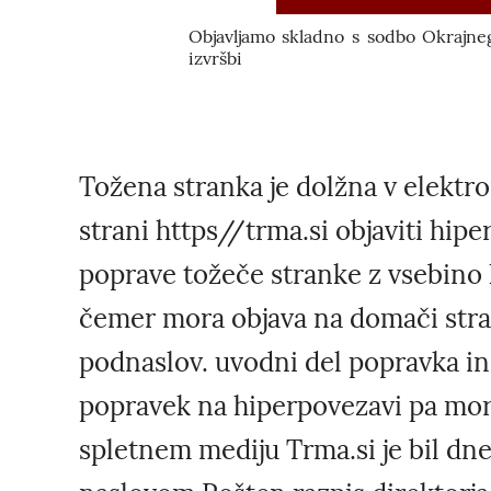
Objavljamo skladno s sodbo Okrajn
izvršbi
Tožena stranka je dolžna v elekt
strani https//trma.si objaviti hip
poprave tožeče stranke z vsebino 
čemer mora objava na domači strani
podnaslov. uvodni del popravka in sl
popravek na hiperpovezavi pa mor
spletnem mediju Trma.si je bil dne 