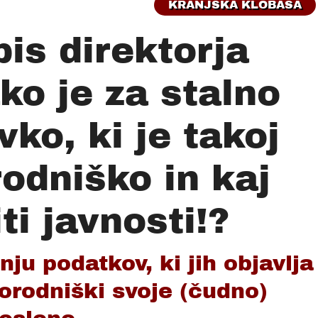
KRANJSKA KLOBASA
is direktorja
ko je za stalno
vko, ki je takoj
odniško in kaj
ti javnosti!?
u podatkov, ki jih objavlja
porodniški svoje (čudno)