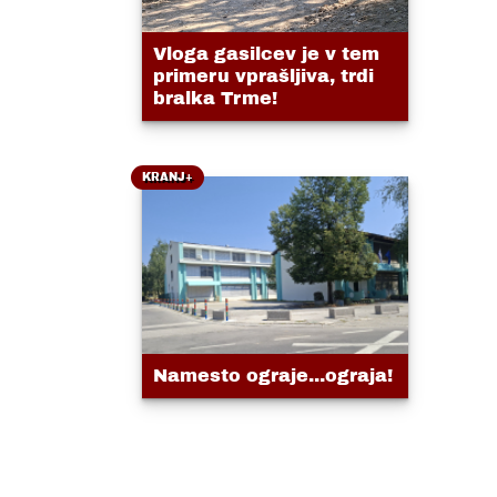
Vloga gasilcev je v tem
primeru vprašljiva, trdi
bralka Trme!
KRANJ+
Namesto ograje...ograja!