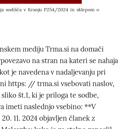
ega sodišča v Kranju P254/2024 in sklepom o
ronskem mediju Trma.si na domači
erpovezavo na stran na kateri se nahaja
kot je navedena v nadaljevanju pri
 https: // trma.si vsebovati naslov,
iko št.1, ki je priloga te sodbe,
a imeti naslednjo vsebino: **V
20. 11. 2024 objavljen članek z