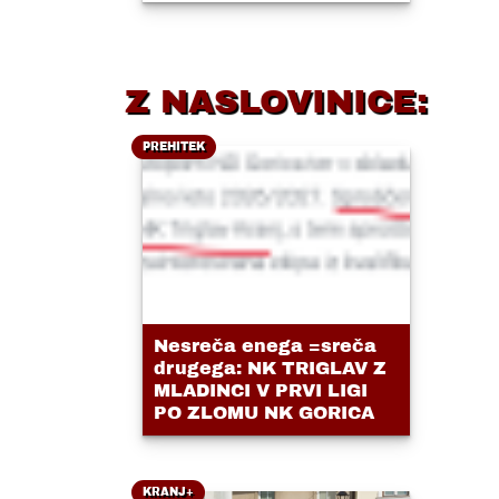
Z NASLOVINICE:
PREHITEK
Nesreča enega =sreča
drugega: NK TRIGLAV Z
MLADINCI V PRVI LIGI
PO ZLOMU NK GORICA
KRANJ+