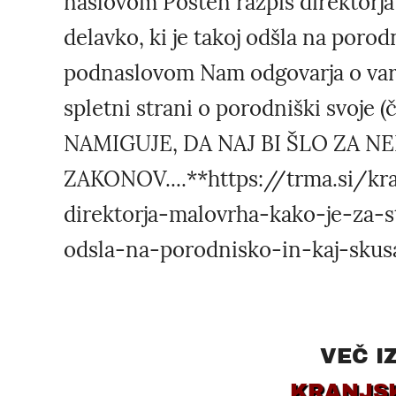
naslovom Pošten razpis direktorja 
delavko, ki je takoj odšla na porodn
podnaslovom Nam odgovarja o varov
spletni strani o porodniški svoje
NAMIGUJE, DA NAJ BI ŠLO ZA N
ZAKONOV....**https://trma.si/kr
direktorja-malovrha-kako-je-za-st
odsla-na-porodnisko-in-kaj-skusa
VEČ I
KRANJS