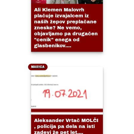
Ali Klemen Malovrh
plačuje izvajalcem iz
naših žepov preplačane
zneske? Ne vemo,
objavljamo pa drugačen
"cenik" enega od
glasbenikov....
MARICA
Aleksander Vrtač MOLČI
, policija pa dela na isti
zadevi že pet let....