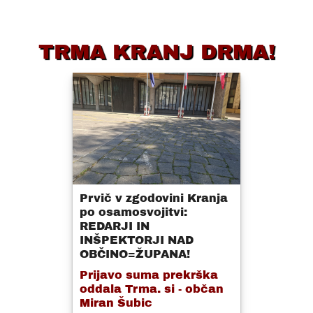
TRMA KRANJ DRMA!
Prvič v zgodovini Kranja
po osamosvojitvi:
REDARJI IN
INŠPEKTORJI NAD
OBČINO=ŽUPANA!
Prijavo suma prekrška
oddala Trma. si - občan
Miran Šubic