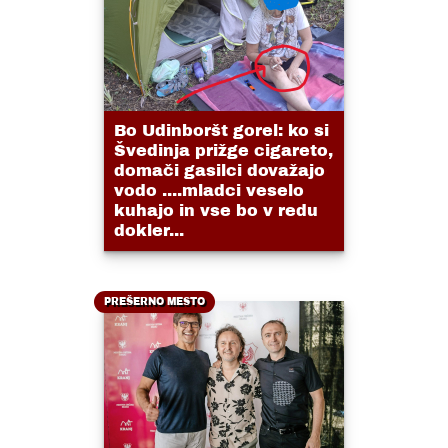
Bo Udinboršt gorel: ko si
Švedinja prižge cigareto,
domači gasilci dovažajo
vodo ....mladci veselo
kuhajo in vse bo v redu
dokler...
PREŠERNO MESTO