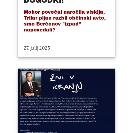
DOGODKI!
Mohor povečal naročila viskija,
Trilar pijan razbil občinski avto,
smo Berčonov "izpad"
napovedali?
27. julij 2025