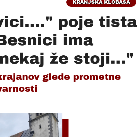
KRANJSKA KLOBASA
ici...." poje tist
Besnici ima
ekaj že stoji..."
 krajanov glede prometne
varnosti