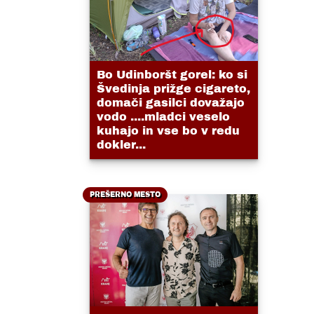
Bo Udinboršt gorel: ko si
Švedinja prižge cigareto,
domači gasilci dovažajo
vodo ....mladci veselo
kuhajo in vse bo v redu
dokler...
PREŠERNO MESTO