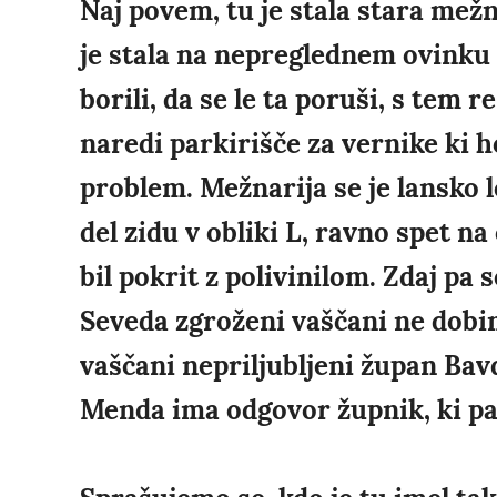
Naj povem, tu je stala stara mežna
je stala na nepreglednem ovinku c
borili, da se le ta poruši, s tem
naredi parkirišče za vernike ki ho
problem. Mežnarija se je lansko l
del zidu v obliki L, ravno spet na
bil pokrit z polivinilom. Zdaj pa 
Seveda zgroženi vaščani ne dob
vaščani nepriljubljeni župan Bav
Menda ima odgovor župnik, ki pa j