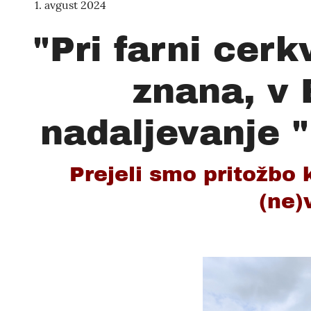
1. avgust 2024
"Pri farni cerkv
znana, v 
nadaljevanje "n
Prejeli smo pritožbo
(ne)