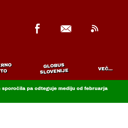
ERNO
GLOBUS
VEČ...
SLOVENIJE
TO
in sporočila pa odteguje mediju od februarja