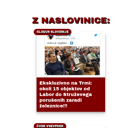
Z NASLOVINICE:
GLOBUS SLOVENIJE
Ekskluzivno na Trmi:
okoli 15 objektov od
Labor do Struževega
porušenih zaradi
železnice!?
ČVEK VSEVPREK