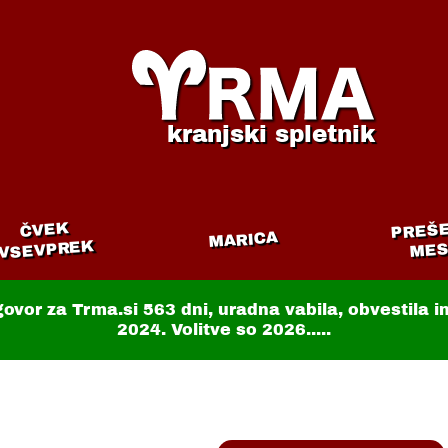
kranjski spletnik
PREŠ
ČVEK
MARICA
VSEVPREK
MES
govor za Trma.si
563 dni
, uradna vabila, obvestila 
2024. Volitve so 2026.....