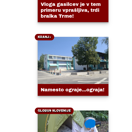
Vloga gasilcev je v tem
primeru vprašljiva, trdi
bralka Trme!
KRANJ+
Namesto ograje...ograja!
GLOBUS SLOVENIJE