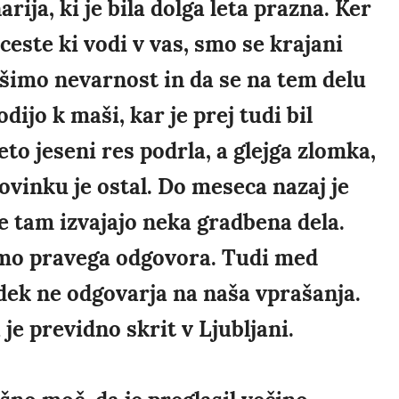
rija, ki je bila dolga leta prazna. Ker
este ki vodi v vas, smo se krajani
 rešimo nevarnost in da se na tem delu
dijo k maši, kar je prej tudi bil
eto jeseni res podrla, a glejga zlomka,
 ovinku je ostal. Do meseca nazaj je
se tam izvajajo neka gradbena dela.
imo pravega odgovora. Tudi med
dek ne odgovarja na naša vprašanja.
e previdno skrit v Ljubljani.