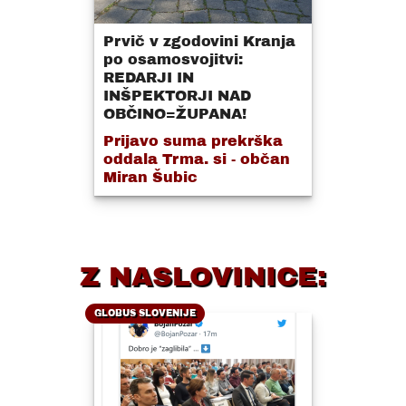
Prvič v zgodovini Kranja
po osamosvojitvi:
REDARJI IN
INŠPEKTORJI NAD
OBČINO=ŽUPANA!
Prijavo suma prekrška
oddala Trma. si - občan
Miran Šubic
Z NASLOVINICE:
GLOBUS SLOVENIJE