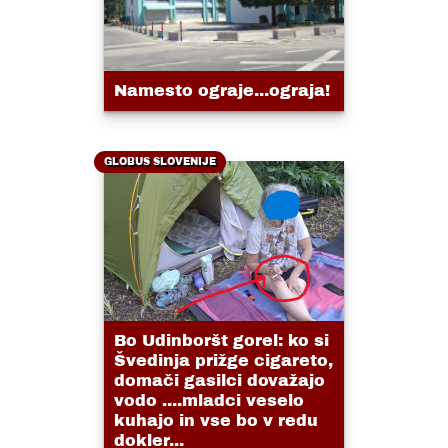
Namesto ograje...ograja!
GLOBUS SLOVENIJE
Bo Udinboršt gorel: ko si
Švedinja prižge cigareto,
domači gasilci dovažajo
vodo ....mladci veselo
kuhajo in vse bo v redu
dokler...