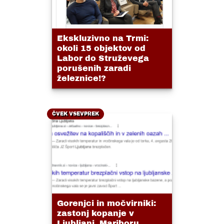
Ekskluzivno na Trmi:
okoli 15 objektov od
Labor do Struževega
porušenih zaradi
železnice!?
ČVEK VSEVPREK
Gorenjci in močvirniki:
zastonj kopanje v
Ljubljani, Mariboru....