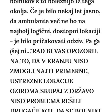
bolnikov s to boleznijo iz tega
okolja. Če je bilo nekaj let jasno,
da ambulante več ne bo na
najbolj logični, dostopni lokaciji
- je bilo pričakovati odziv. Pa ga
(še) ni..."RAD BI VAS OPOZORIL
NA TO, DA V KRANJU NISO
ZMOGLI NAJTI PRIMERNE,
USTREZNE LOKACIJE
OZIROMA SKUPAJ Z DRŽAVO
NISO PROBLEMA REŠILI
DRUGAČE KOT, DA SE BOLNIKI