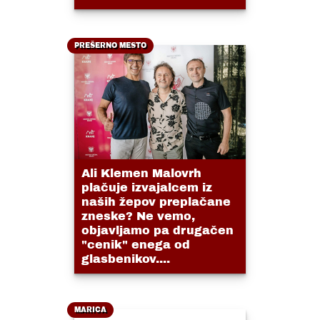
PREŠERNO MESTO
Ali Klemen Malovrh
plačuje izvajalcem iz
naših žepov preplačane
zneske? Ne vemo,
objavljamo pa drugačen
"cenik" enega od
glasbenikov....
MARICA