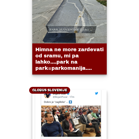
Himna ne more zardevati
od sramu, mi pa
lahko....park na
park=parkomanija....
GLOBUS SLOVENIJE