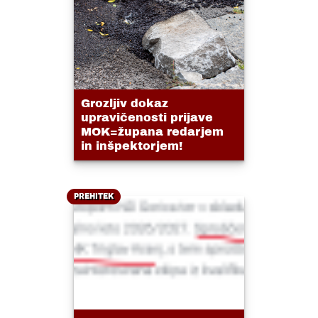
Grozljiv dokaz
upravičenosti prijave
MOK=župana redarjem
in inšpektorjem!
PREHITEK