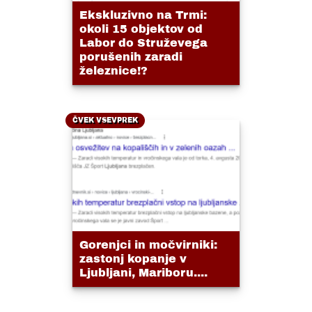
Ekskluzivno na Trmi:
okoli 15 objektov od
Labor do Struževega
porušenih zaradi
železnice!?
ČVEK VSEVPREK
Gorenjci in močvirniki:
zastonj kopanje v
Ljubljani, Mariboru....