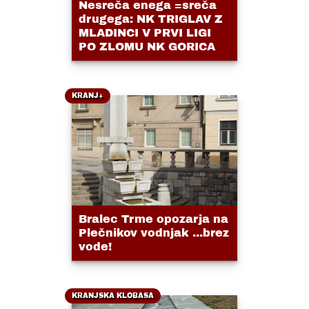
Nesreča enega =sreča
drugega: NK TRIGLAV Z
MLADINCI V PRVI LIGI
PO ZLOMU NK GORICA
KRANJ+
Bralec Trme opozarja na
Plečnikov vodnjak ...brez
vode!
KRANJSKA KLOBASA