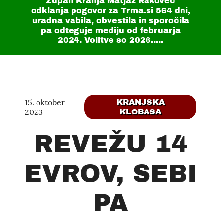
Župan Kranja Matjaž Rakovec
odklanja pogovor za Trma.si
564 dni
,
uradna vabila, obvestila in sporočila
pa odteguje mediju od februarja
2024. Volitve so 2026.....
15. oktober
KRANJSKA
2023
KLOBASA
REVEŽU 14
EVROV, SEBI
PA