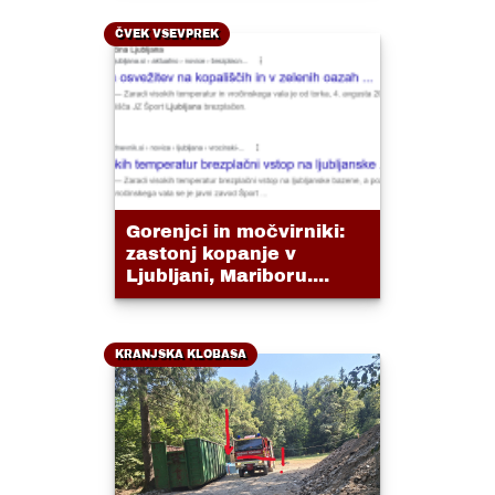
ČVEK VSEVPREK
Gorenjci in močvirniki:
zastonj kopanje v
Ljubljani, Mariboru....
KRANJSKA KLOBASA