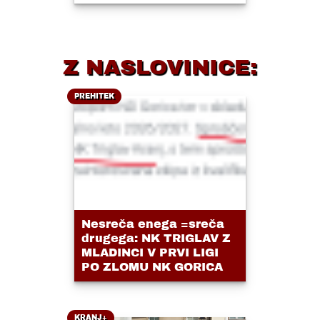
Z NASLOVINICE:
PREHITEK
Nesreča enega =sreča
drugega: NK TRIGLAV Z
MLADINCI V PRVI LIGI
PO ZLOMU NK GORICA
KRANJ+