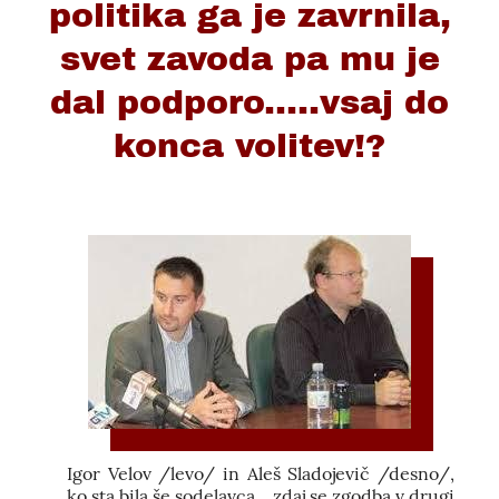
politika ga je zavrnila,
svet zavoda pa mu je
dal podporo.....vsaj do
konca volitev!?
Igor Velov /levo/ in Aleš Sladojevič /desno/,
ko sta bila še sodelavca....zdaj se zgodba v drugi