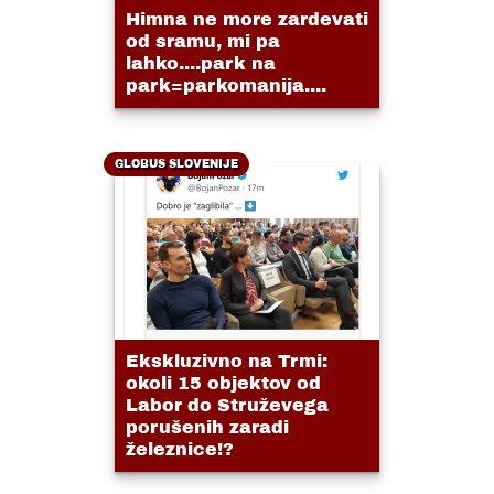
Himna ne more zardevati
od sramu, mi pa
lahko....park na
park=parkomanija....
GLOBUS SLOVENIJE
Ekskluzivno na Trmi:
okoli 15 objektov od
Labor do Struževega
porušenih zaradi
železnice!?