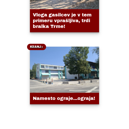
Vloga gasilcev je v tem
primeru vprašljiva, trdi
bralka Trme!
KRANJ+
Namesto ograje...ograja!