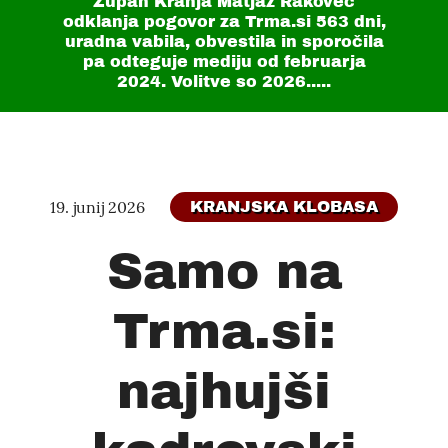
Župan Kranja Matjaž Rakovec
odklanja pogovor za Trma.si
563 dni
,
uradna vabila, obvestila in sporočila
pa odteguje mediju od februarja
2024. Volitve so 2026.....
19. junij 2026
KRANJSKA KLOBASA
Samo na
Trma.si:
najhujši