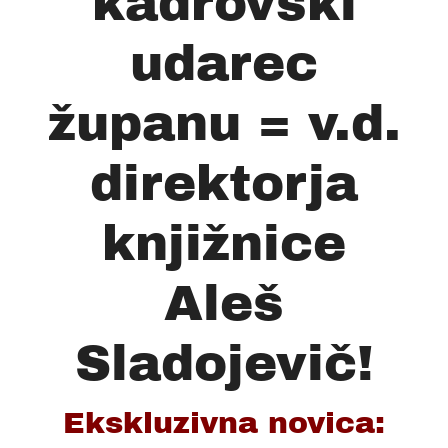
kadrovski
udarec
županu = v.d.
direktorja
knjižnice
Aleš
Sladojevič!
Ekskluzivna novica: